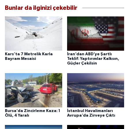
Bunlar da ilginizi çekebilir
Kars’ta 7 Metrelik Karla
İran’dan ABD’ye Şartlı
Bayram Mesaisi
Teklif: Yaptırımlar Kalksın,
Güçler Çekilsin
Bursa’da Zincirleme Kaza: 1
İstanbul Havalimanları
Ölü, 4 Yaralı
Avrupa’da Zirveye Çıktı