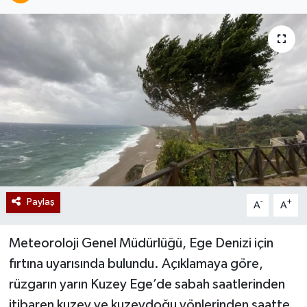
Paylaş
-
+
A
A
Meteoroloji Genel Müdürlüğü, Ege Denizi için
fırtına uyarısında bulundu. Açıklamaya göre,
rüzgarın yarın Kuzey Ege’de sabah saatlerinden
itibaren kuzey ve kuzeydoğu yönlerinden saatte