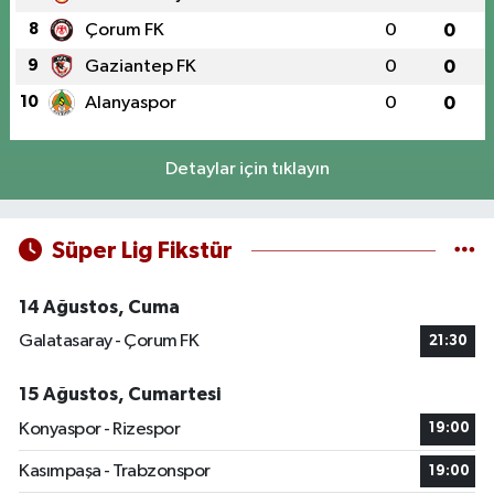
8
Çorum FK
0
0
9
Gaziantep FK
0
0
10
Alanyaspor
0
0
Detaylar için tıklayın
Süper Lig Fikstür
14 Ağustos, Cuma
Galatasaray - Çorum FK
21:30
15 Ağustos, Cumartesi
Konyaspor - Rizespor
19:00
Kasımpaşa - Trabzonspor
19:00