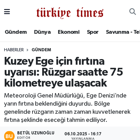
Gündem
Hava Durumu
Gündem
Dünya
Ekonomi
Spor
Savunma - Te
Dünya
Trafik Durumu
HABERLER
GÜNDEM
Ekonomi
Süper Lig Puan Durumu ve Fikstür
Kuzey Ege için fırtına
uyarısı: Rüzgar saatte 75
Spor
Tüm Manşetler
kilometreye ulaşacak
Savunma - Teknoloji
Son Dakika Haberleri
Meteoroloji Genel Müdürlüğü, Ege Denizi’nde
yarın fırtına beklendiğini duyurdu. Bölge
Kültür - Sanat
Haber Arşivi
genelinde rüzgarın zaman zaman kuvvetlenerek
Yaşam
fırtına şeklinde eseceği tahmin ediliyor.
BETÜL UZUNOĞLU
06.10.2025 - 16:17
EDITÖR
YAYINLANMA