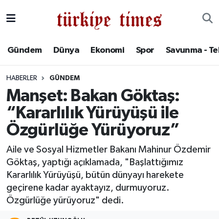
Gündem
Hava Durumu
Gündem
Dünya
Ekonomi
Spor
Savunma - Te
Dünya
Trafik Durumu
HABERLER
GÜNDEM
Ekonomi
Süper Lig Puan Durumu ve Fikstür
Manşet: Bakan Göktaş:
“Kararlılık Yürüyüşü ile
Spor
Tüm Manşetler
Özgürlüğe Yürüyoruz”
Savunma - Teknoloji
Son Dakika Haberleri
Aile ve Sosyal Hizmetler Bakanı Mahinur Özdemir
Göktaş, yaptığı açıklamada, "Başlattığımız
Kültür - Sanat
Haber Arşivi
Kararlılık Yürüyüşü, bütün dünyayı harekete
Yaşam
geçirene kadar ayaktayız, durmuyoruz.
Özgürlüğe yürüyoruz" dedi.