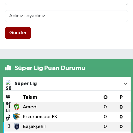
Gönder
Süper Lig Puan Durumu
Süper Lig
#
Takım
O
P
1
Amed
0
0
2
Erzurumspor FK
0
0
3
Başakşehir
0
0