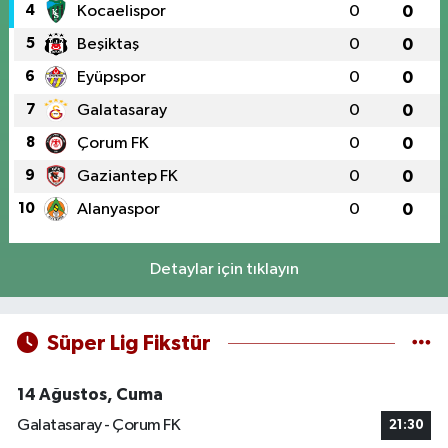
4
Kocaelispor
0
0
5
Beşiktaş
0
0
6
Eyüpspor
0
0
7
Galatasaray
0
0
8
Çorum FK
0
0
9
Gaziantep FK
0
0
10
Alanyaspor
0
0
Detaylar için tıklayın
Süper Lig Fikstür
14 Ağustos, Cuma
Galatasaray - Çorum FK
21:30