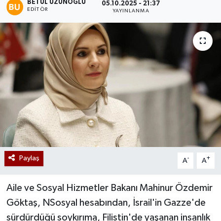
BETÜL UZUNOĞLU
05.10.2025 - 21:37
EDITÖR
YAYINLANMA
Paylaş
-
+
A
A
Aile ve Sosyal Hizmetler Bakanı Mahinur Özdemir
Göktaş, NSosyal hesabından, İsrail'in Gazze'de
sürdürdüğü soykırıma, Filistin'de yaşanan insanlık