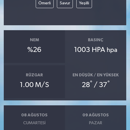
Ömerli
Savur
Yeşilli
NEM
BASINÇ
%26
1003 HPA
hpa
RÜZGAR
EN DÜŞÜK / EN YÜKSEK
°
°
1.00 M/S
28
/ 37
08 AĞUSTOS
09 AĞUSTOS
CUMARTESI
PAZAR