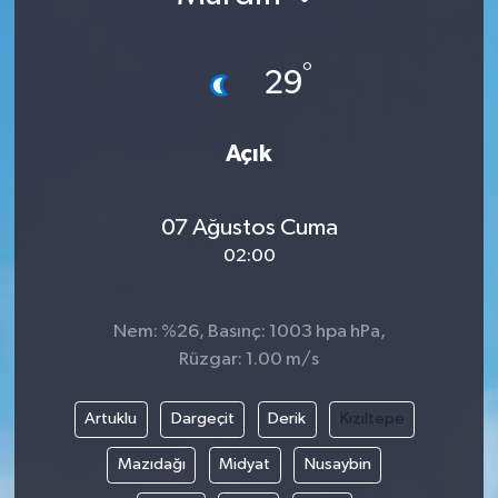
°
29
Açık
07 Ağustos Cuma
02:00
Nem: %26, Basınç: 1003 hpa hPa,
Rüzgar: 1.00 m/s
Artuklu
Dargeçit
Derik
Kızıltepe
Mazıdağı
Midyat
Nusaybin