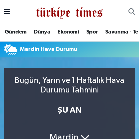
Gündem
Hava Durumu
Gündem
Dünya
Ekonomi
Spor
Savunma - Te
Dünya
Trafik Durumu
Mardin Hava Durumu
Ekonomi
Süper Lig Puan Durumu ve Fikstür
Spor
Tüm Manşetler
Bugün, Yarın ve 1 Haftalık Hava
Savunma - Teknoloji
Son Dakika Haberleri
Durumu Tahmini
Kültür - Sanat
Haber Arşivi
ŞU AN
Yaşam
Mardin