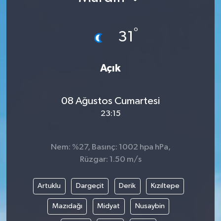
°
31
Açık
08 Ağustos Cumartesi
23:15
Nem: %27, Basınç: 1002 hpa hPa,
Rüzgar: 1.50 m/s
Artuklu
Dargeçit
Derik
Kızıltepe
Mazıdağı
Midyat
Nusaybin