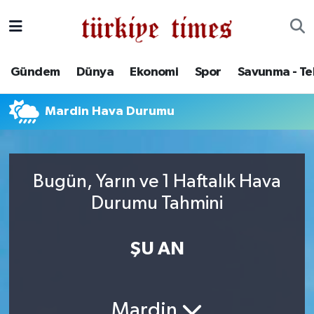
Gündem
Hava Durumu
Gündem
Dünya
Ekonomi
Spor
Savunma - Te
Dünya
Trafik Durumu
Mardin Hava Durumu
Ekonomi
Süper Lig Puan Durumu ve Fikstür
Spor
Tüm Manşetler
Bugün, Yarın ve 1 Haftalık Hava
Savunma - Teknoloji
Son Dakika Haberleri
Durumu Tahmini
Kültür - Sanat
Haber Arşivi
ŞU AN
Yaşam
Mardin