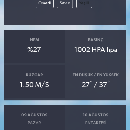
Ömerli
Savur
Yeşilli
NEM
BASINÇ
%27
1002 HPA
hpa
RÜZGAR
EN DÜŞÜK / EN YÜKSEK
°
°
1.50 M/S
27
/ 37
09 AĞUSTOS
10 AĞUSTOS
PAZAR
PAZARTESI