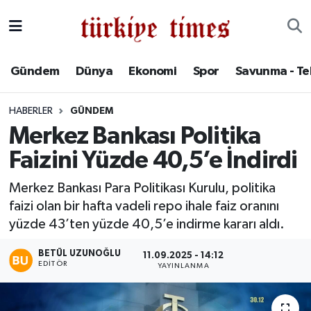
Gündem
Hava Durumu
Gündem
Dünya
Ekonomi
Spor
Savunma - Te
Dünya
Trafik Durumu
HABERLER
GÜNDEM
Ekonomi
Süper Lig Puan Durumu ve Fikstür
Merkez Bankası Politika
Faizini Yüzde 40,5’e İndirdi
Spor
Tüm Manşetler
Merkez Bankası Para Politikası Kurulu, politika
Savunma - Teknoloji
Son Dakika Haberleri
faizi olan bir hafta vadeli repo ihale faiz oranını
yüzde 43’ten yüzde 40,5’e indirme kararı aldı.
Kültür - Sanat
Haber Arşivi
BETÜL UZUNOĞLU
11.09.2025 - 14:12
Yaşam
EDITÖR
YAYINLANMA