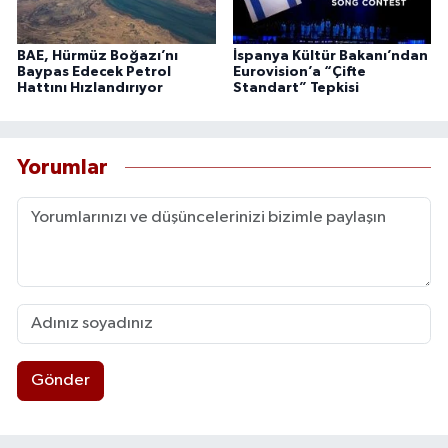
BAE, Hürmüz Boğazı’nı
İspanya Kültür Bakanı’ndan
Baypas Edecek Petrol
Eurovision’a “Çifte
Hattını Hızlandırıyor
Standart” Tepkisi
Yorumlar
Gönder