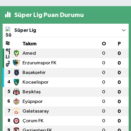
Süper Lig Puan Durumu
Süper Lig
#
Takım
O
P
1
Amed
0
0
2
Erzurumspor FK
0
0
3
Başakşehir
0
0
4
Kocaelispor
0
0
5
Beşiktaş
0
0
6
Eyüpspor
0
0
7
Galatasaray
0
0
8
Çorum FK
0
0
9
Gaziantep FK
0
0