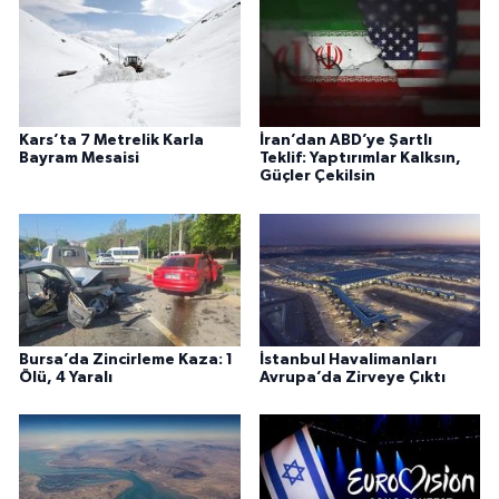
Kars’ta 7 Metrelik Karla
İran’dan ABD’ye Şartlı
Bayram Mesaisi
Teklif: Yaptırımlar Kalksın,
Güçler Çekilsin
Bursa’da Zincirleme Kaza: 1
İstanbul Havalimanları
Ölü, 4 Yaralı
Avrupa’da Zirveye Çıktı