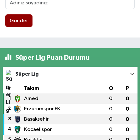
Gönder
Süper Lig Puan Durumu
Süper Lig
#
Takım
O
P
1
Amed
0
0
2
Erzurumspor FK
0
0
3
Başakşehir
0
0
4
Kocaelispor
0
0
5
Beşiktaş
0
0