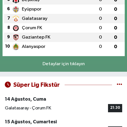
6
Eyüpspor
0
0
7
Galatasaray
0
0
8
Çorum FK
0
0
9
Gaziantep FK
0
0
10
Alanyaspor
0
0
Detaylar için tıklayın
Süper Lig Fikstür
14 Ağustos, Cuma
Galatasaray - Çorum FK
21:30
15 Ağustos, Cumartesi