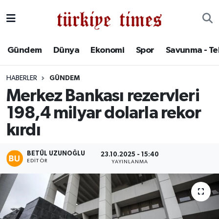
Gündem
Hava Durumu
Gündem
Dünya
Ekonomi
Spor
Savunma - Te
Dünya
Trafik Durumu
HABERLER
GÜNDEM
Ekonomi
Süper Lig Puan Durumu ve Fikstür
Merkez Bankası rezervleri
198,4 milyar dolarla rekor
Spor
Tüm Manşetler
kırdı
Savunma - Teknoloji
Son Dakika Haberleri
BETÜL UZUNOĞLU
23.10.2025 - 15:40
Kültür - Sanat
Haber Arşivi
EDITÖR
YAYINLANMA
Yaşam