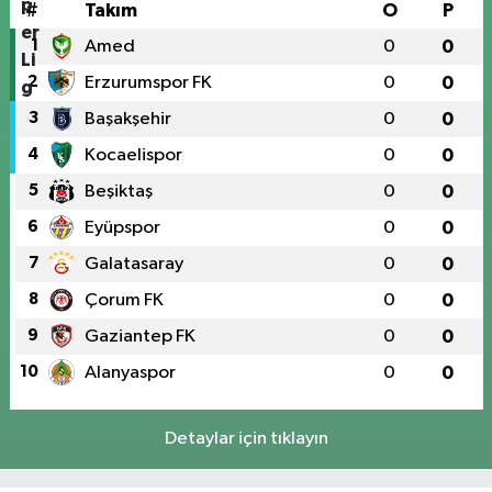
#
Takım
O
P
1
Amed
0
0
2
Erzurumspor FK
0
0
3
Başakşehir
0
0
4
Kocaelispor
0
0
5
Beşiktaş
0
0
6
Eyüpspor
0
0
7
Galatasaray
0
0
8
Çorum FK
0
0
9
Gaziantep FK
0
0
10
Alanyaspor
0
0
Detaylar için tıklayın