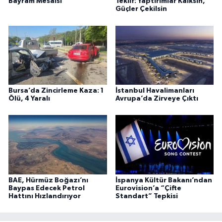
Bayram Mesaisi
Teklif: Yaptırımlar Kalksın,
Güçler Çekilsin
Bursa’da Zincirleme Kaza: 1
İstanbul Havalimanları
Ölü, 4 Yaralı
Avrupa’da Zirveye Çıktı
BAE, Hürmüz Boğazı’nı
İspanya Kültür Bakanı’ndan
Baypas Edecek Petrol
Eurovision’a “Çifte
Hattını Hızlandırıyor
Standart” Tepkisi