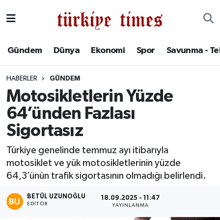
Gündem
Hava Durumu
Gündem
Dünya
Ekonomi
Spor
Savunma - Te
Dünya
Trafik Durumu
HABERLER
GÜNDEM
Ekonomi
Süper Lig Puan Durumu ve Fikstür
Motosikletlerin Yüzde
64’ünden Fazlası
Spor
Tüm Manşetler
Sigortasız
Savunma - Teknoloji
Son Dakika Haberleri
Türkiye genelinde temmuz ayı itibarıyla
motosiklet ve yük motosikletlerinin yüzde
Kültür - Sanat
Haber Arşivi
64,3’ünün trafik sigortasının olmadığı belirlendi.
Yaşam
BETÜL UZUNOĞLU
18.09.2025 - 11:47
EDITÖR
YAYINLANMA