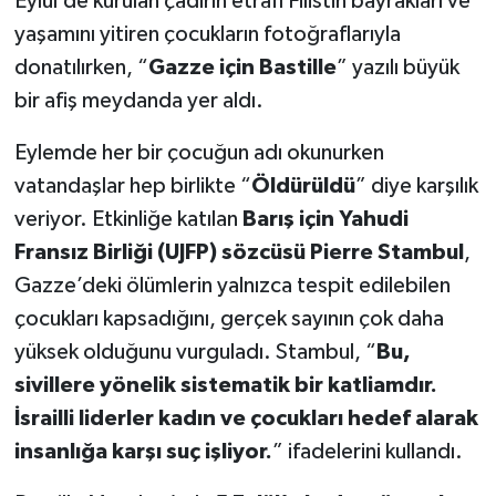
Eylül’de kurulan çadırın etrafı Filistin bayrakları ve
yaşamını yitiren çocukların fotoğraflarıyla
donatılırken, “
Gazze için Bastille
” yazılı büyük
bir afiş meydanda yer aldı.
Eylemde her bir çocuğun adı okunurken
vatandaşlar hep birlikte “
Öldürüldü
” diye karşılık
veriyor. Etkinliğe katılan
Barış için Yahudi
Fransız Birliği (UJFP) sözcüsü Pierre Stambul
,
Gazze’deki ölümlerin yalnızca tespit edilebilen
çocukları kapsadığını, gerçek sayının çok daha
yüksek olduğunu vurguladı. Stambul, “
Bu,
sivillere yönelik sistematik bir katliamdır.
İsrailli liderler kadın ve çocukları hedef alarak
insanlığa karşı suç işliyor.
” ifadelerini kullandı.