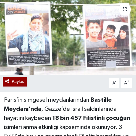
Paylaş
-
+
A
A
Paris’in simgesel meydanlarından
Bastille
Meydanı’nda
, Gazze’de İsrail saldırılarında
hayatını kaybeden
18 bin 457 Filistinli çocuğun
isimleri anma etkinliği kapsamında okunuyor. 3