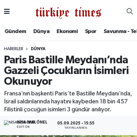
Gündem
Hava Durumu
Gündem
Dünya
Ekonomi
Spor
Savunma - Te
Dünya
Trafik Durumu
HABERLER
DÜNYA
Ekonomi
Süper Lig Puan Durumu ve Fikstür
Paris Bastille Meydanı’nda
Gazzeli Çocukların İsimleri
Spor
Tüm Manşetler
Okunuyor
Savunma - Teknoloji
Son Dakika Haberleri
Fransa’nın başkenti Paris’te Bastille Meydanı’nda,
İsrail saldırılarında hayatını kaybeden 18 bin 457
Kültür - Sanat
Haber Arşivi
Filistinli çocuğun isimleri 3 gündür anılıyor.
Yaşam
NISA NUR ÖNEL
05.09.2025 - 15:55
EDITÖR
YAYINLANMA