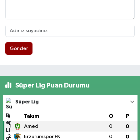
Gönder
Süper Lig Puan Durumu
Süper Lig
#
Takım
O
P
1
Amed
0
0
2
Erzurumspor FK
0
0