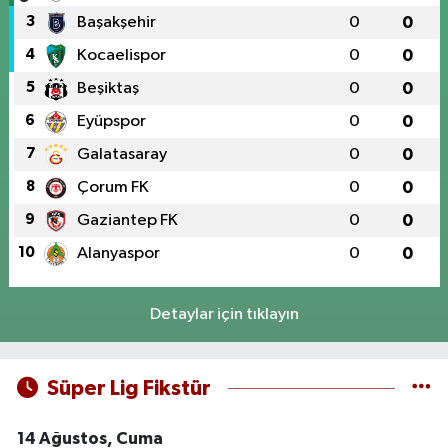
3
Başakşehir
0
0
4
Kocaelispor
0
0
5
Beşiktaş
0
0
6
Eyüpspor
0
0
7
Galatasaray
0
0
8
Çorum FK
0
0
9
Gaziantep FK
0
0
10
Alanyaspor
0
0
Detaylar için tıklayın
Süper Lig Fikstür
14 Ağustos, Cuma