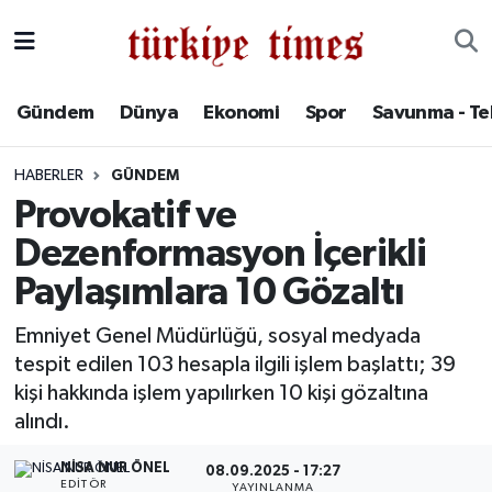
Gündem
Hava Durumu
Gündem
Dünya
Ekonomi
Spor
Savunma - Te
Dünya
Trafik Durumu
HABERLER
GÜNDEM
Ekonomi
Süper Lig Puan Durumu ve Fikstür
Provokatif ve
Dezenformasyon İçerikli
Spor
Tüm Manşetler
Paylaşımlara 10 Gözaltı
Savunma - Teknoloji
Son Dakika Haberleri
Emniyet Genel Müdürlüğü, sosyal medyada
tespit edilen 103 hesapla ilgili işlem başlattı; 39
Kültür - Sanat
Haber Arşivi
kişi hakkında işlem yapılırken 10 kişi gözaltına
Yaşam
alındı.
NISA NUR ÖNEL
08.09.2025 - 17:27
EDITÖR
YAYINLANMA