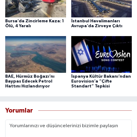
Bursa’da Zincirleme Kaza: 1
İstanbul Havalimanları
Ölü, 4 Yaralı
Avrupa’da Zirveye Çıktı
BAE, Hürmüz Boğazı’nı
İspanya Kültür Bakanı’ndan
Baypas Edecek Petrol
Eurovision’a “Çifte
Hattını Hızlandırıyor
Standart” Tepkisi
Yorumlar