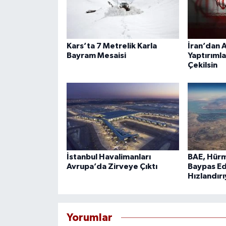
Kars’ta 7 Metrelik Karla
İran’dan A
Bayram Mesaisi
Yaptırımla
Çekilsin
İstanbul Havalimanları
BAE, Hürm
Avrupa’da Zirveye Çıktı
Baypas Ed
Hızlandır
Yorumlar