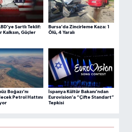
BD’ye Şartlı Teklif:
Bursa’da Zincirleme Kaza: 1
r Kalksın, Güçler
Ölü, 4 Yaralı
üz Boğazı’nı
İspanya Kültür Bakanı’ndan
ecek Petrol Hattını
Eurovision’a “Çifte Standart”
ıyor
Tepkisi