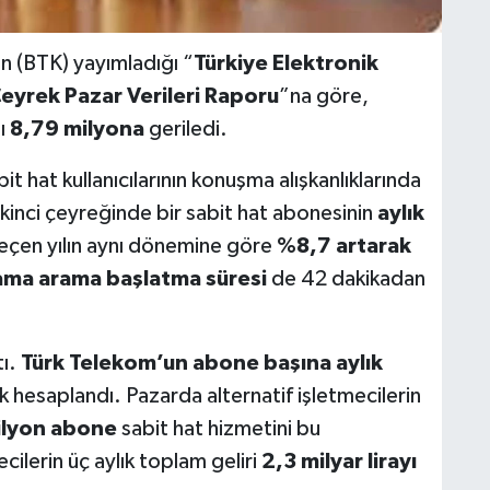
un (BTK) yayımladığı “
Türkiye Elektronik
eyrek Pazar Verileri Raporu
”na göre,
sı
8,79 milyona
geriledi.
 hat kullanıcılarının konuşma alışkanlıklarında
 ikinci çeyreğinde bir sabit hat abonesinin
aylık
geçen yılın aynı dönemine göre
%8,7 artarak
ama arama başlatma süresi
de 42 dakikadan
tı.
Türk Telekom’un abone başına aylık
ak hesaplandı. Pazarda alternatif işletmecilerin
ilyon abone
sabit hat hizmetini bu
cilerin üç aylık toplam geliri
2,3 milyar lirayı