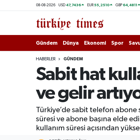
47,7436
55,2510
64,4811
08-08-2026
USD
EUR
GBP
Gündem
Hava Durumu
Dünya
Trafik Durumu
Gündem
Dünya
Ekonomi
Spor
Savu
Ekonomi
Süper Lig Puan Durumu ve Fikstür
HABERLER
GÜNDEM
Sabit hat kul
Spor
Tüm Manşetler
ve gelir artıy
Savunma - Teknoloji
Son Dakika Haberleri
Kültür - Sanat
Haber Arşivi
Türkiye’de sabit telefon abone
süresi ve abone başına elde edil
Yaşam
kullanım süresi açısından yüks