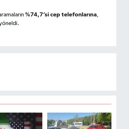
aramaların
%74,7’si cep telefonlarına
,
yöneldi.