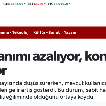
6648.99
13.779
64.960,21
ALTIN
BİST
BTC
nma - Teknoloji
Kültür - Sanat
Yaşam
lanımı azalıyor, k
or
 sayısında düşüş sürerken, mevcut kullanıc
en gelir artış gösterdi. Bu durum, sabit ha
eliş eğiliminde olduğunu ortaya koydu.