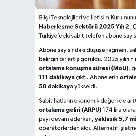
Bilgi Teknolojileri ve İletişim Kurumun
Haberleşme Sektörü 2025 Yılı 2. Ç
Türkiye’deki sabit telefon abone sayı
Abone sayısındaki düşüşe rağmen, sabit
belirgin bir artış görüldü. 2025 yılının
ortalama konuşma süresi (MoU)
, 
111 dakikaya
çıktı. Abonelerin
ortal
50 dakikaya
yükseldi.
Sabit hatların ekonomik değeri de art
ortalama geliri (ARPU)
174 lira olar
payı devam ederken,
yaklaşık 5,7 m
operatörlerden aldı. Alternatif işletme