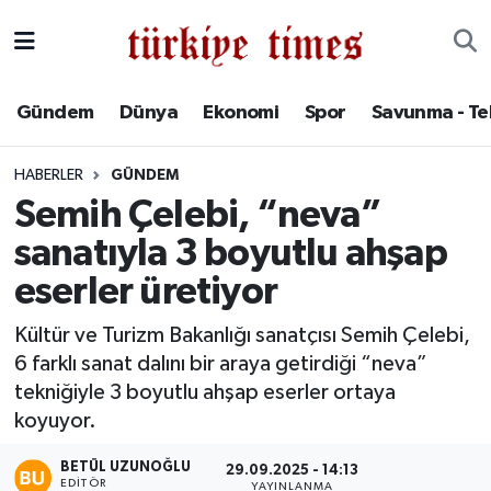
Gündem
Hava Durumu
Gündem
Dünya
Ekonomi
Spor
Savunma - Te
Dünya
Trafik Durumu
HABERLER
GÜNDEM
Ekonomi
Süper Lig Puan Durumu ve Fikstür
Semih Çelebi, “neva”
sanatıyla 3 boyutlu ahşap
Spor
Tüm Manşetler
eserler üretiyor
Savunma - Teknoloji
Son Dakika Haberleri
Kültür ve Turizm Bakanlığı sanatçısı Semih Çelebi,
6 farklı sanat dalını bir araya getirdiği “neva”
Kültür - Sanat
Haber Arşivi
tekniğiyle 3 boyutlu ahşap eserler ortaya
Yaşam
koyuyor.
BETÜL UZUNOĞLU
29.09.2025 - 14:13
EDITÖR
YAYINLANMA