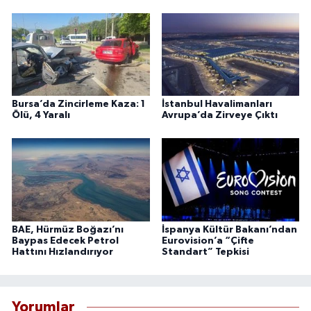
Bursa’da Zincirleme Kaza: 1
İstanbul Havalimanları
Ölü, 4 Yaralı
Avrupa’da Zirveye Çıktı
BAE, Hürmüz Boğazı’nı
İspanya Kültür Bakanı’ndan
Baypas Edecek Petrol
Eurovision’a “Çifte
Hattını Hızlandırıyor
Standart” Tepkisi
Yorumlar