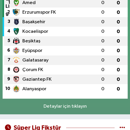
1
Amed
0
0
2
Erzurumspor FK
0
0
3
Başakşehir
0
0
4
Kocaelispor
0
0
5
Beşiktaş
0
0
6
Eyüpspor
0
0
7
Galatasaray
0
0
8
Çorum FK
0
0
9
Gaziantep FK
0
0
10
Alanyaspor
0
0
Detaylar için tıklayın
Süper Lig Fikstür