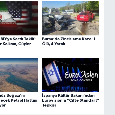
BD’ye Şartlı Teklif:
Bursa’da Zincirleme Kaza: 1
r Kalksın, Güçler
Ölü, 4 Yaralı
üz Boğazı’nı
İspanya Kültür Bakanı’ndan
ecek Petrol Hattını
Eurovision’a “Çifte Standart”
ıyor
Tepkisi