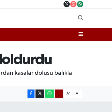
 doldurdu
ardan kasalar dolusu balıkla
-
+
A
A