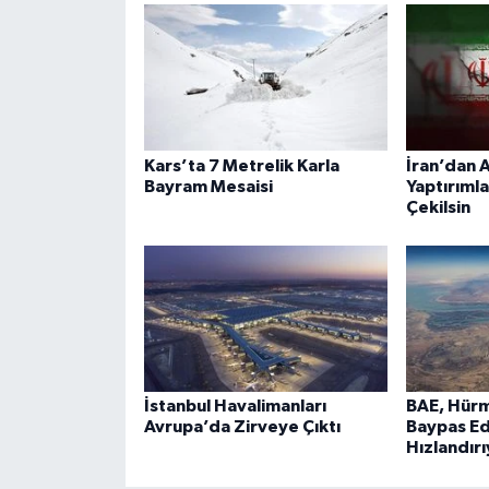
Kars’ta 7 Metrelik Karla
İran’dan A
Bayram Mesaisi
Yaptırımla
Çekilsin
İstanbul Havalimanları
BAE, Hürm
Avrupa’da Zirveye Çıktı
Baypas Ed
Hızlandır