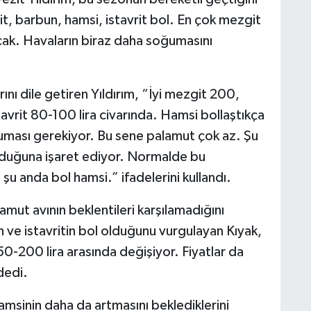
t, barbun, hamsi, istavrit bol. En çok mezgit
acak. Havaların biraz daha soğumasını
nı dile getiren Yıldırım, “İyi mezgit 200,
tavrit 80-100 lira civarında. Hamsi bollaştıkça
ğuması gerekiyor. Bu sene palamut çok az. Şu
 olduğuna işaret ediyor. Normalde bu
u anda bol hamsi.” ifadelerini kullandı.
mut avının beklentileri karşılamadığını
n ve istavritin bol olduğunu vurgulayan Kıyak,
50-200 lira arasında değişiyor. Fiyatlar da
dedi.
hamsinin daha da artmasını beklediklerini