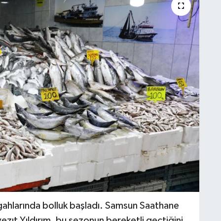
gahlarında bolluk başladı. Samsun Saathane
ezıt Yıldırım, bu sezonun bereketli geçtiğini