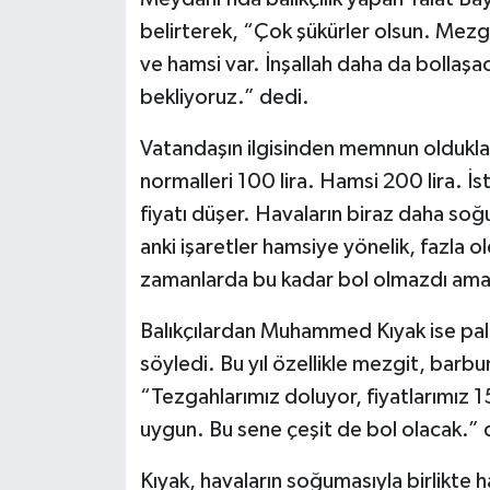
belirterek, “Çok şükürler olsun. Mezgi
ve hamsi var. İnşallah daha da bollaş
bekliyoruz.” dedi.
Vatandaşın ilgisinden memnun oldukları
normalleri 100 lira. Hamsi 200 lira. İs
fiyatı düşer. Havaların biraz daha so
anki işaretler hamsiye yönelik, fazla
zamanlarda bu kadar bol olmazdı ama ş
Balıkçılardan Muhammed Kıyak ise pala
söyledi. Bu yıl özellikle mezgit, barbu
“Tezgahlarımız doluyor, fiyatlarımız 1
uygun. Bu sene çeşit de bol olacak.” 
Kıyak, havaların soğumasıyla birlikte 