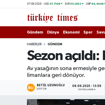
47,7106
55,1652
64,4046
07-08-2026
USD
EUR
GBP
Gündem
Hava Durumu
Dünya
Trafik Durumu
Gündem
Dünya
Ekonomi
Spor
Savu
Ekonomi
Süper Lig Puan Durumu ve Fikstür
HABERLER
GÜNDEM
Sezon açıldı: 
Spor
Tüm Manşetler
Savunma - Teknoloji
Son Dakika Haberleri
Av yasağının sona ermesiyle gece
limanlara geri dönüyor.
Kültür - Sanat
Haber Arşivi
BETÜL UZUNOĞLU
09.09.2025 - 13:59
Yaşam
EDITÖR
YAYINLANMA