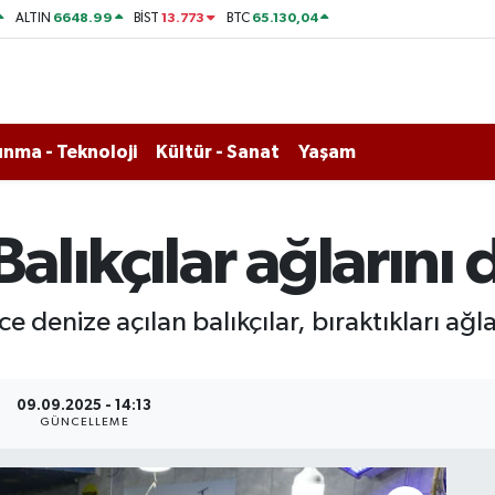
6648.99
13.773
65.130,04
ALTIN
BİST
BTC
nma - Teknoloji
Kültür - Sanat
Yaşam
Balıkçılar ağlarını
 denize açılan balıkçılar, bıraktıkları ağl
09.09.2025 - 14:13
GÜNCELLEME