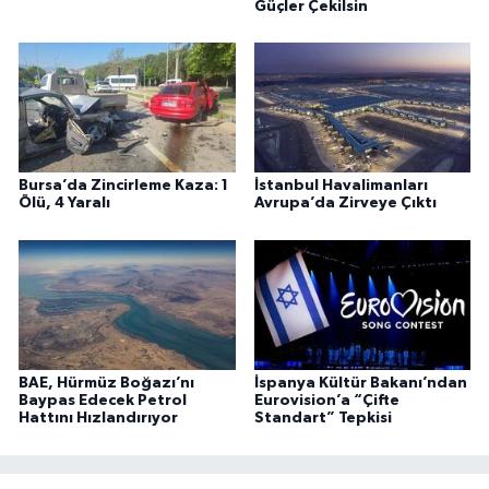
Güçler Çekilsin
Bursa’da Zincirleme Kaza: 1
İstanbul Havalimanları
Ölü, 4 Yaralı
Avrupa’da Zirveye Çıktı
BAE, Hürmüz Boğazı’nı
İspanya Kültür Bakanı’ndan
Baypas Edecek Petrol
Eurovision’a “Çifte
Hattını Hızlandırıyor
Standart” Tepkisi