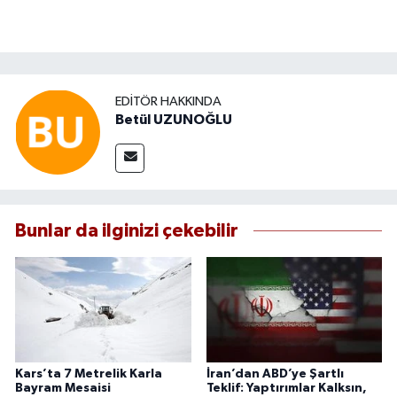
EDITÖR HAKKINDA
Betül UZUNOĞLU
Bunlar da ilginizi çekebilir
Kars’ta 7 Metrelik Karla
İran’dan ABD’ye Şartlı
Bayram Mesaisi
Teklif: Yaptırımlar Kalksın,