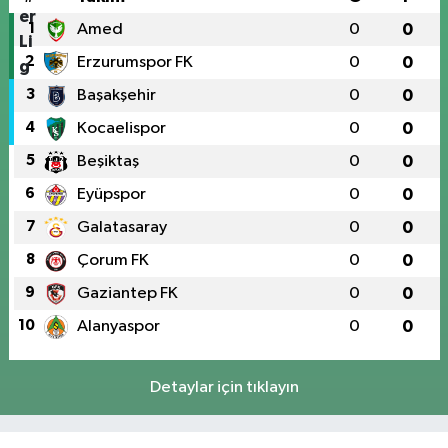
1
Amed
0
0
2
Erzurumspor FK
0
0
3
Başakşehir
0
0
4
Kocaelispor
0
0
5
Beşiktaş
0
0
6
Eyüpspor
0
0
7
Galatasaray
0
0
8
Çorum FK
0
0
9
Gaziantep FK
0
0
10
Alanyaspor
0
0
Detaylar için tıklayın