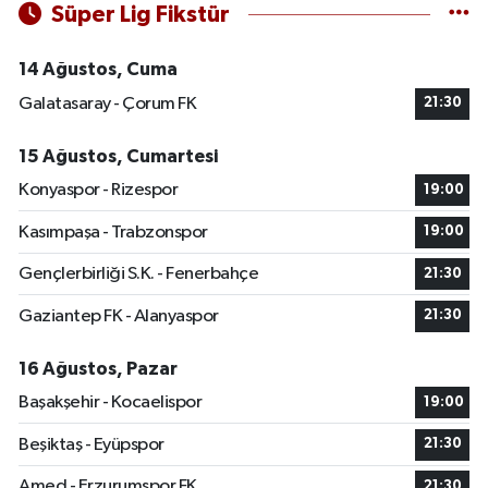
Süper Lig Fikstür
14 Ağustos, Cuma
Galatasaray - Çorum FK
21:30
15 Ağustos, Cumartesi
Konyaspor - Rizespor
19:00
Kasımpaşa - Trabzonspor
19:00
Gençlerbirliği S.K. - Fenerbahçe
21:30
Gaziantep FK - Alanyaspor
21:30
16 Ağustos, Pazar
Başakşehir - Kocaelispor
19:00
Beşiktaş - Eyüpspor
21:30
Amed - Erzurumspor FK
21:30