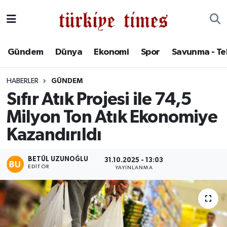
Gündem
Hava Durumu
Gündem
Dünya
Ekonomi
Spor
Savunma - Te
Dünya
Trafik Durumu
HABERLER
GÜNDEM
Ekonomi
Süper Lig Puan Durumu ve Fikstür
Sıfır Atık Projesi ile 74,5
Milyon Ton Atık Ekonomiye
Spor
Tüm Manşetler
Kazandırıldı
Savunma - Teknoloji
Son Dakika Haberleri
BETÜL UZUNOĞLU
31.10.2025 - 13:03
Kültür - Sanat
Haber Arşivi
EDITÖR
YAYINLANMA
Yaşam