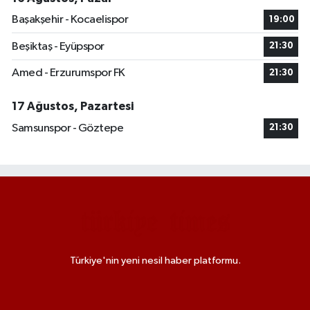
Başakşehir - Kocaelispor
19:00
Beşiktaş - Eyüpspor
21:30
Amed - Erzurumspor FK
21:30
17 Ağustos, Pazartesi
Samsunspor - Göztepe
21:30
Türkiye'nin yeni nesil haber platformu.