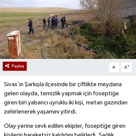
Paylaş
-
+
A
A
Sivas’ın Şarkışla ilçesinde bir çiftlikte meydana
gelen olayda, temizlik yapmak için foseptiğe
giren biri yabancı uyruklu iki kişi, metan gazından
zehirlenerek yaşamını yitirdi.
Olay yerine sevk edilen ekipler, foseptiğe giren
kişilerin hareketsiz kaldığını belirledi. Sağlık