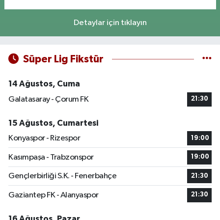
Detaylar için tıklayın
Süper Lig Fikstür
14 Ağustos, Cuma
Galatasaray - Çorum FK
21:30
15 Ağustos, Cumartesi
Konyaspor - Rizespor
19:00
Kasımpaşa - Trabzonspor
19:00
Gençlerbirliği S.K. - Fenerbahçe
21:30
Gaziantep FK - Alanyaspor
21:30
16 Ağustos, Pazar