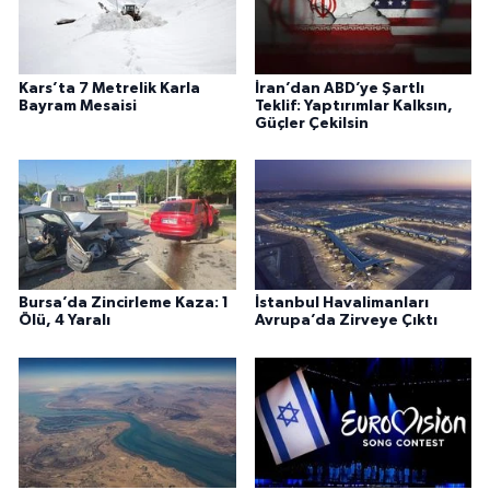
Kars’ta 7 Metrelik Karla
İran’dan ABD’ye Şartlı
Bayram Mesaisi
Teklif: Yaptırımlar Kalksın,
Güçler Çekilsin
Bursa’da Zincirleme Kaza: 1
İstanbul Havalimanları
Ölü, 4 Yaralı
Avrupa’da Zirveye Çıktı