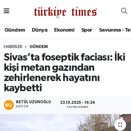
Gündem
Hava Durumu
Gündem
Dünya
Ekonomi
Spor
Savunma - Te
Dünya
Trafik Durumu
HABERLER
GÜNDEM
Ekonomi
Süper Lig Puan Durumu ve Fikstür
Sivas’ta foseptik faciası: İki
kişi metan gazından
Spor
Tüm Manşetler
zehirlenerek hayatını
Savunma - Teknoloji
Son Dakika Haberleri
kaybetti
Kültür - Sanat
Haber Arşivi
BETÜL UZUNOĞLU
23.10.2025 - 16:34
EDITÖR
YAYINLANMA
Yaşam