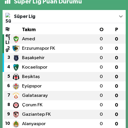
Süper Lig Puan Durumu
Süper Lig
#
Takım
O
P
1
Amed
0
0
2
Erzurumspor FK
0
0
3
Başakşehir
0
0
4
Kocaelispor
0
0
5
Beşiktaş
0
0
6
Eyüpspor
0
0
7
Galatasaray
0
0
8
Çorum FK
0
0
9
Gaziantep FK
0
0
10
Alanyaspor
0
0