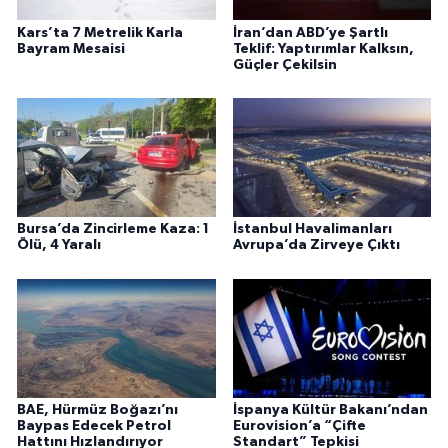
Kars’ta 7 Metrelik Karla
İran’dan ABD’ye Şartlı
Bayram Mesaisi
Teklif: Yaptırımlar Kalksın,
Güçler Çekilsin
Bursa’da Zincirleme Kaza: 1
İstanbul Havalimanları
Ölü, 4 Yaralı
Avrupa’da Zirveye Çıktı
BAE, Hürmüz Boğazı’nı
İspanya Kültür Bakanı’ndan
Baypas Edecek Petrol
Eurovision’a “Çifte
Hattını Hızlandırıyor
Standart” Tepkisi