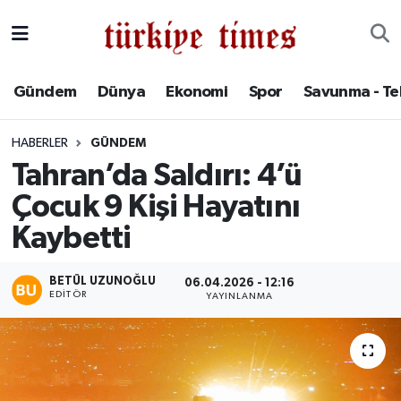
Gündem
Hava Durumu
Gündem
Dünya
Ekonomi
Spor
Savunma - Te
Dünya
Trafik Durumu
HABERLER
GÜNDEM
Ekonomi
Süper Lig Puan Durumu ve Fikstür
Tahran’da Saldırı: 4’ü
Çocuk 9 Kişi Hayatını
Spor
Tüm Manşetler
Kaybetti
Savunma - Teknoloji
Son Dakika Haberleri
BETÜL UZUNOĞLU
06.04.2026 - 12:16
Kültür - Sanat
Haber Arşivi
EDITÖR
YAYINLANMA
Yaşam