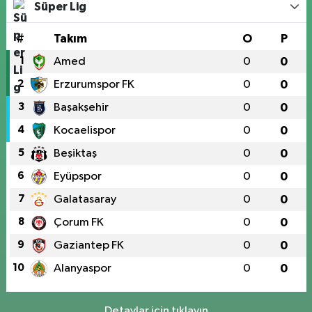
Süper Lig
#
Takım
O
P
1
Amed
0
0
2
Erzurumspor FK
0
0
3
Başakşehir
0
0
4
Kocaelispor
0
0
5
Beşiktaş
0
0
6
Eyüpspor
0
0
7
Galatasaray
0
0
8
Çorum FK
0
0
9
Gaziantep FK
0
0
10
Alanyaspor
0
0
Detaylar için tıklayın