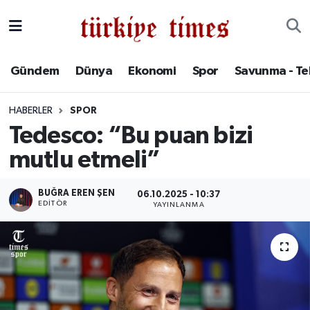
Gündem
Hava Durumu
Gündem
Dünya
Ekonomi
Spor
Savunma - Te
Dünya
Trafik Durumu
HABERLER
SPOR
Ekonomi
Süper Lig Puan Durumu ve Fikstür
Tedesco: “Bu puan bizi
mutlu etmeli”
Spor
Tüm Manşetler
Savunma - Teknoloji
Son Dakika Haberleri
BUĞRA EREN ŞEN
06.10.2025 - 10:37
EDITÖR
YAYINLANMA
Kültür - Sanat
Haber Arşivi
Yaşam