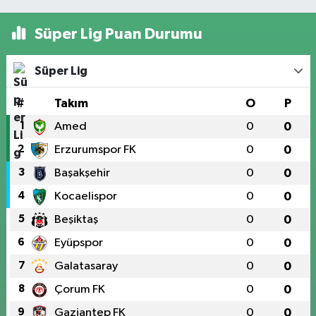
Süper Lig Puan Durumu
Süper Lig
#
Takım
O
P
1
Amed
0
0
2
Erzurumspor FK
0
0
3
Başakşehir
0
0
4
Kocaelispor
0
0
5
Beşiktaş
0
0
6
Eyüpspor
0
0
7
Galatasaray
0
0
8
Çorum FK
0
0
9
Gaziantep FK
0
0