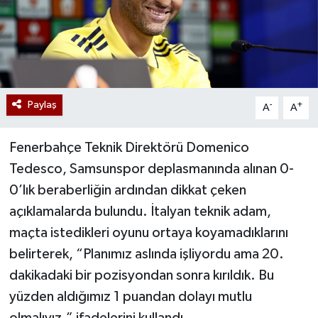
Paylaş
-
+
A
A
Fenerbahçe Teknik Direktörü Domenico
Tedesco, Samsunspor deplasmanında alınan 0-
0’lık beraberliğin ardından dikkat çeken
açıklamalarda bulundu. İtalyan teknik adam,
maçta istedikleri oyunu ortaya koyamadıklarını
belirterek, “Planımız aslında işliyordu ama 20.
dakikadaki bir pozisyondan sonra kırıldık. Bu
yüzden aldığımız 1 puandan dolayı mutlu
olmalıyız.” ifadelerini kullandı.