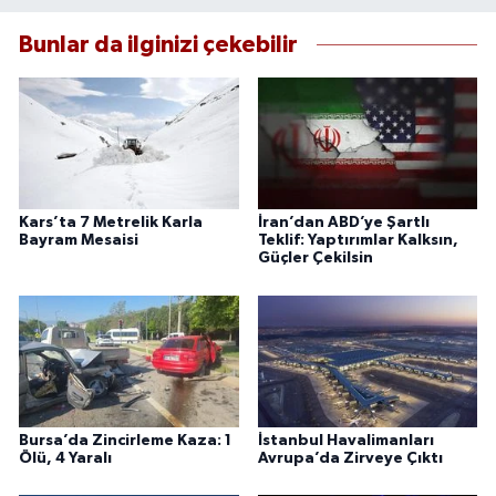
Bunlar da ilginizi çekebilir
Kars’ta 7 Metrelik Karla
İran’dan ABD’ye Şartlı
Bayram Mesaisi
Teklif: Yaptırımlar Kalksın,
Güçler Çekilsin
Bursa’da Zincirleme Kaza: 1
İstanbul Havalimanları
Ölü, 4 Yaralı
Avrupa’da Zirveye Çıktı