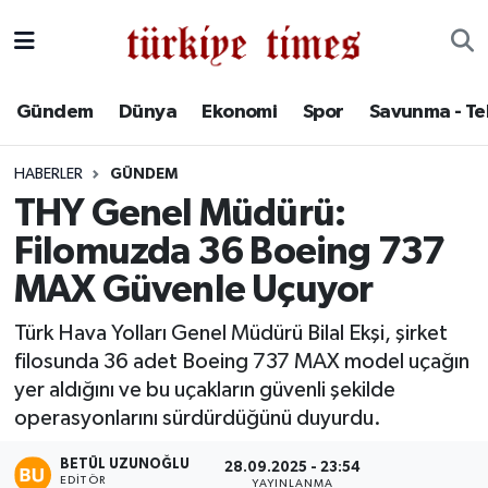
Gündem
Hava Durumu
Gündem
Dünya
Ekonomi
Spor
Savunma - Te
Dünya
Trafik Durumu
HABERLER
GÜNDEM
Ekonomi
Süper Lig Puan Durumu ve Fikstür
THY Genel Müdürü:
Filomuzda 36 Boeing 737
Spor
Tüm Manşetler
MAX Güvenle Uçuyor
Savunma - Teknoloji
Son Dakika Haberleri
Türk Hava Yolları Genel Müdürü Bilal Ekşi, şirket
filosunda 36 adet Boeing 737 MAX model uçağın
Kültür - Sanat
Haber Arşivi
yer aldığını ve bu uçakların güvenli şekilde
Yaşam
operasyonlarını sürdürdüğünü duyurdu.
BETÜL UZUNOĞLU
28.09.2025 - 23:54
EDITÖR
YAYINLANMA