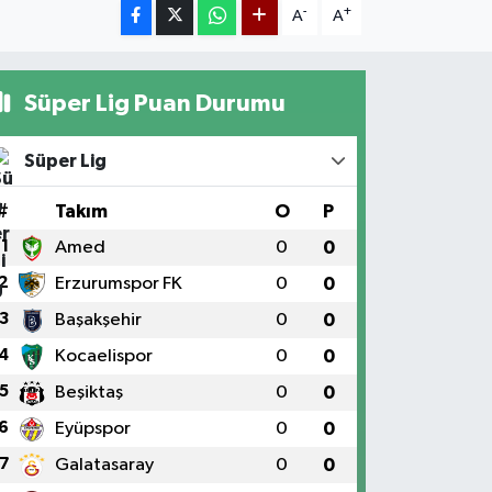
-
+
A
A
Süper Lig Puan Durumu
Süper Lig
#
Takım
O
P
1
Amed
0
0
2
Erzurumspor FK
0
0
3
Başakşehir
0
0
4
Kocaelispor
0
0
5
Beşiktaş
0
0
6
Eyüpspor
0
0
7
Galatasaray
0
0