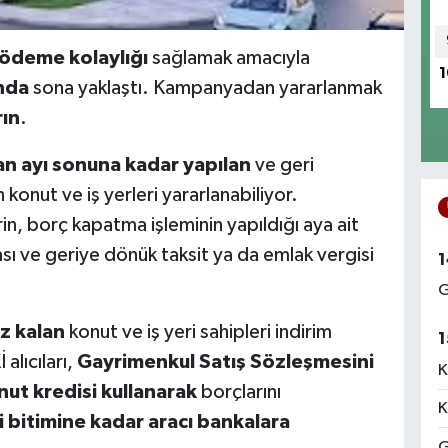
ödeme kolaylığı
sağlamak amacıyla
1
nda
sona yaklaştı. Kampanyadan yararlanmak
rın
.
ran ayı sonuna kadar yapılan
ve geri
konut ve iş yerleri yararlanabiliyor.
, borç kapatma işleminin yapıldığı aya ait
sı ve geriye dönük taksit ya da emlak vergisi
1
G
az kalan
konut ve iş yeri sahipleri indirim
1
lıcıları,
Gayrimenkul Satış Sözleşmesini
K
nut kredisi kullanarak
borçlarını
K
i bitimine kadar aracı bankalara
G