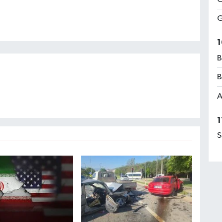
G
1
B
B
A
1
S