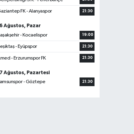
aziantep FK - Alanyaspor
21:30
6 Ağustos, Pazar
aşakşehir - Kocaelispor
19:00
eşiktaş - Eyüpspor
21:30
med - Erzurumspor FK
21:30
7 Ağustos, Pazartesi
amsunspor - Göztepe
21:30