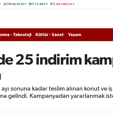
6574.81
13.887
64.360,53
ALTIN
BİST
BTC
nma - Teknoloji
Kültür - Sanat
Yaşam
de 25 indirim ka
n
yı sonuna kadar teslim alınan konut ve iş 
a gelindi. Kampanyadan yararlanmak istey