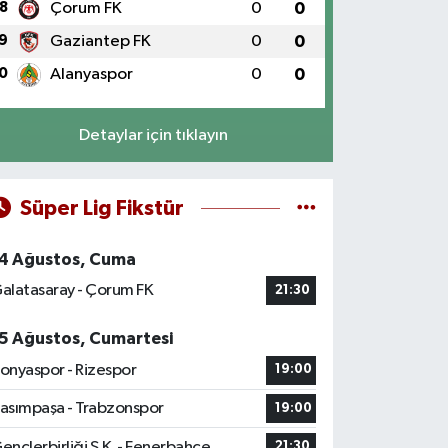
8
Çorum FK
0
0
9
Gaziantep FK
0
0
0
Alanyaspor
0
0
Detaylar için tıklayın
Süper Lig Fikstür
4 Ağustos, Cuma
alatasaray - Çorum FK
21:30
5 Ağustos, Cumartesi
onyaspor - Rizespor
19:00
asımpaşa - Trabzonspor
19:00
ençlerbirliği S.K. - Fenerbahçe
21:30