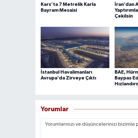
Kars’ta 7 Metrelik Karla
İran’dan A
Bayram Mesaisi
Yaptırımla
Çekilsin
İstanbul Havalimanları
BAE, Hürm
Avrupa’da Zirveye Çıktı
Baypas Ed
Hızlandır
Yorumlar