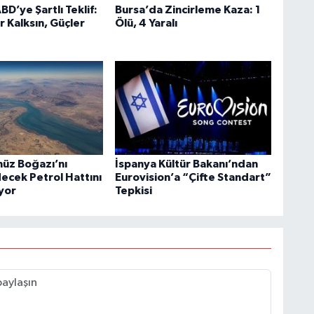
BD’ye Şartlı Teklif:
Bursa’da Zincirleme Kaza: 1
r Kalksın, Güçler
Ölü, 4 Yaralı
üz Boğazı’nı
İspanya Kültür Bakanı’ndan
ecek Petrol Hattını
Eurovision’a “Çifte Standart”
ıyor
Tepkisi