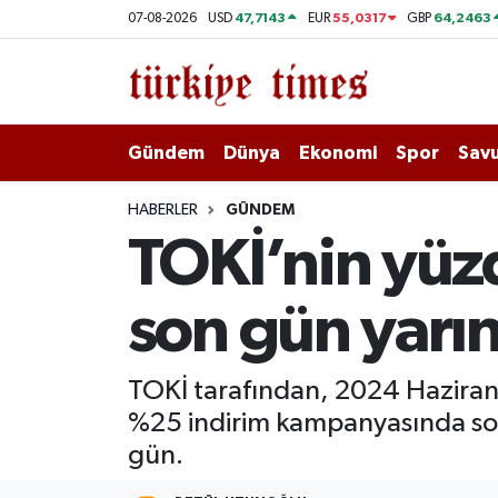
47,7143
55,0317
64,2463
07-08-2026
USD
EUR
GBP
Gündem
Hava Durumu
Dünya
Trafik Durumu
Gündem
Dünya
Ekonomi
Spor
Savu
Ekonomi
Süper Lig Puan Durumu ve Fikstür
HABERLER
GÜNDEM
TOKİ’nin yüz
Spor
Tüm Manşetler
son gün yarı
Savunma - Teknoloji
Son Dakika Haberleri
Kültür - Sanat
Haber Arşivi
TOKİ tarafından, 2024 Haziran a
%25 indirim kampanyasında son
Yaşam
gün.