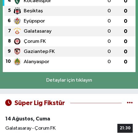
4
Kocaelispor
0
0
5
Beşiktaş
0
0
6
Eyüpspor
0
0
7
Galatasaray
0
0
8
Çorum FK
0
0
9
Gaziantep FK
0
0
10
Alanyaspor
0
0
Detaylar için tıklayın
Süper Lig Fikstür
14 Ağustos, Cuma
Galatasaray - Çorum FK
21:30