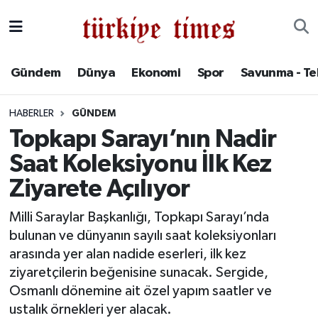
Gündem
Hava Durumu
Gündem
Dünya
Ekonomi
Spor
Savunma - Te
Dünya
Trafik Durumu
HABERLER
GÜNDEM
Ekonomi
Süper Lig Puan Durumu ve Fikstür
Topkapı Sarayı’nın Nadir
Saat Koleksiyonu İlk Kez
Spor
Tüm Manşetler
Ziyarete Açılıyor
Savunma - Teknoloji
Son Dakika Haberleri
Milli Saraylar Başkanlığı, Topkapı Sarayı’nda
bulunan ve dünyanın sayılı saat koleksiyonları
Kültür - Sanat
Haber Arşivi
arasında yer alan nadide eserleri, ilk kez
Yaşam
ziyaretçilerin beğenisine sunacak. Sergide,
Osmanlı dönemine ait özel yapım saatler ve
ustalık örnekleri yer alacak.