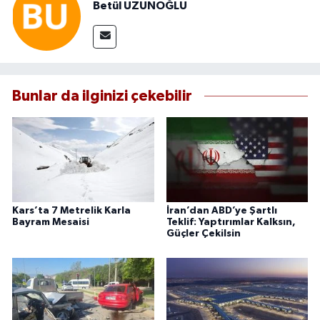
Betül UZUNOĞLU
Bunlar da ilginizi çekebilir
Kars’ta 7 Metrelik Karla
İran’dan ABD’ye Şartlı
Bayram Mesaisi
Teklif: Yaptırımlar Kalksın,
Güçler Çekilsin