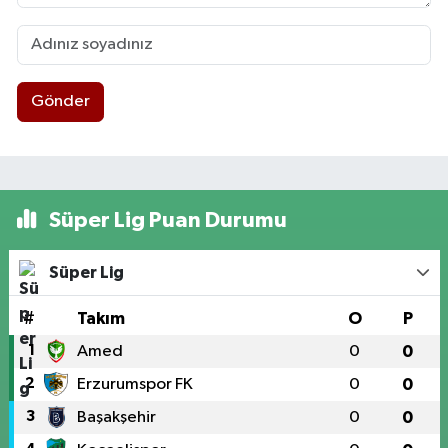
Gönder
Süper Lig Puan Durumu
Süper Lig
#
Takım
O
P
1
Amed
0
0
2
Erzurumspor FK
0
0
3
Başakşehir
0
0