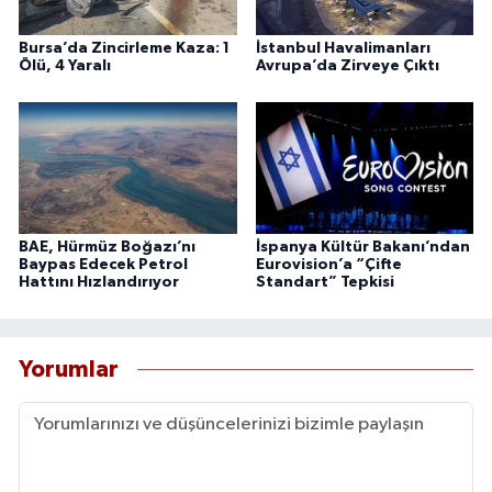
Bursa’da Zincirleme Kaza: 1
İstanbul Havalimanları
Ölü, 4 Yaralı
Avrupa’da Zirveye Çıktı
BAE, Hürmüz Boğazı’nı
İspanya Kültür Bakanı’ndan
Baypas Edecek Petrol
Eurovision’a “Çifte
Hattını Hızlandırıyor
Standart” Tepkisi
Yorumlar