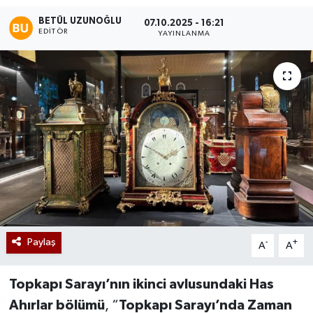
BETÜL UZUNOĞLU
07.10.2025 - 16:21
EDITÖR
YAYINLANMA
Paylaş
-
+
A
A
Topkapı Sarayı’nın ikinci avlusundaki Has
Ahırlar bölümü
, “
Topkapı Sarayı’nda Zaman