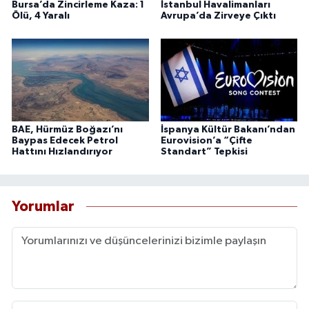
Bursa’da Zincirleme Kaza: 1
İstanbul Havalimanları
Ölü, 4 Yaralı
Avrupa’da Zirveye Çıktı
BAE, Hürmüz Boğazı’nı
İspanya Kültür Bakanı’ndan
Baypas Edecek Petrol
Eurovision’a “Çifte
Hattını Hızlandırıyor
Standart” Tepkisi
Yorumlar