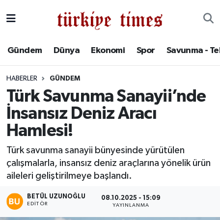
Gündem
Hava Durumu
Gündem
Dünya
Ekonomi
Spor
Savunma - Te
Dünya
Trafik Durumu
HABERLER
GÜNDEM
Ekonomi
Süper Lig Puan Durumu ve Fikstür
Türk Savunma Sanayii’nde
İnsansız Deniz Aracı
Spor
Tüm Manşetler
Hamlesi!
Savunma - Teknoloji
Son Dakika Haberleri
Türk savunma sanayii bünyesinde yürütülen
çalışmalarla, insansız deniz araçlarına yönelik ürün
Kültür - Sanat
Haber Arşivi
aileleri geliştirilmeye başlandı.
Yaşam
BETÜL UZUNOĞLU
08.10.2025 - 15:09
EDITÖR
YAYINLANMA