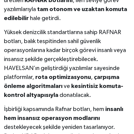
üretilen
RAFNAR botlarını
, ileri seviye görev
yazılımlarıyla
tam otonom ve uzaktan komuta
edilebilir
hale getirdi.
Yüksek denizcilik standartlarına sahip RAFNAR
botları, balık tespitinden sahil güvenlik
operasyonlarına kadar birçok görevi insanlı veya
insansız şekilde gerçekleştirebilecek.
HAVELSAN’ın geliştirdiği yazılımlar sayesinde
platformlar,
rota optimizasyonu
,
çarpışma
önleme algoritmaları
ve
kesintisiz komuta-
kontrol altyapısıyla
donatılacak.
İşbirliği kapsamında Rafnar botları, hem
insanlı
hem insansız operasyon modlarını
destekleyecek şekilde yeniden tasarlanıyor.