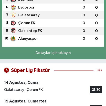
6
Eyüpspor
0
0
7
Galatasaray
0
0
8
Çorum FK
0
0
9
Gaziantep FK
0
0
10
Alanyaspor
0
0
Detaylar için tıklayın
Süper Lig Fikstür
14 Ağustos, Cuma
Galatasaray - Çorum FK
21:30
15 Ağustos, Cumartesi