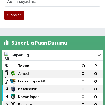
Gönder
Süper Lig Puan Durumu
Süper Lig
#
Takım
O
P
1
Amed
0
0
2
Erzurumspor FK
0
0
3
Başakşehir
0
0
4
Kocaelispor
0
0
5
Beşiktaş
0
0