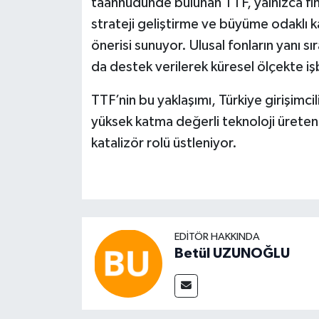
taahhüdünde bulunan TTF, yalnızca fin
strateji geliştirme ve büyüme odaklı ka
önerisi sunuyor. Ulusal fonların yanı sı
da destek verilerek küresel ölçekte işbir
TTF’nin bu yaklaşımı, Türkiye girişimci
yüksek katma değerli teknoloji üret
katalizör rolü üstleniyor.
EDITÖR HAKKINDA
Betül UZUNOĞLU