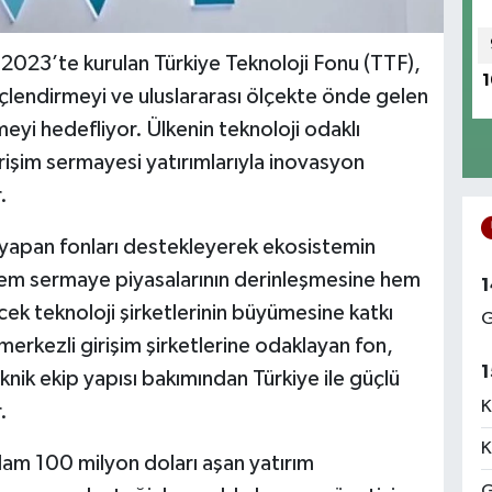
a 2023’te kurulan Türkiye Teknoloji Fonu (TTF),
1
güçlendirmeyi ve uluslararası ölçekte önde gelen
eyi hedefliyor. Ülkenin teknoloji odaklı
rişim sermayesi yatırımlarıyla inovasyon
.
m yapan fonları destekleyerek ekosistemin
hem sermaye piyasalarının derinleşmesine hem
1
cek teknoloji şirketlerinin büyümesine katkı
G
 merkezli girişim şirketlerine odaklayan fon,
1
eknik ekip yapısı bakımından Türkiye ile güçlü
K
.
K
lam 100 milyon doları aşan yatırım
G