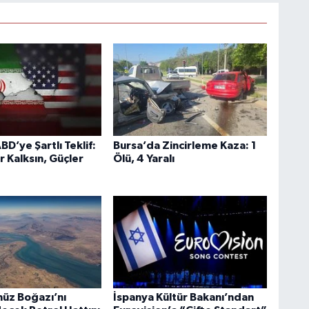
BD’ye Şartlı Teklif:
Bursa’da Zincirleme Kaza: 1
r Kalksın, Güçler
Ölü, 4 Yaralı
üz Boğazı’nı
İspanya Kültür Bakanı’ndan