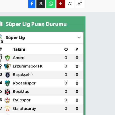
-
+
A
A
Süper Lig Puan Durumu
Süper Lig
#
Takım
O
P
1
Amed
0
0
2
Erzurumspor FK
0
0
3
Başakşehir
0
0
4
Kocaelispor
0
0
5
Beşiktaş
0
0
6
Eyüpspor
0
0
7
Galatasaray
0
0