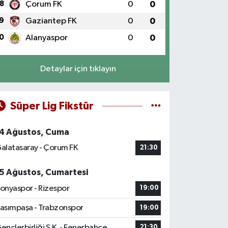
8
Çorum FK
0
0
9
Gaziantep FK
0
0
0
Alanyaspor
0
0
Detaylar için tıklayın
Süper Lig Fikstür
4 Ağustos, Cuma
alatasaray - Çorum FK
21:30
5 Ağustos, Cumartesi
onyaspor - Rizespor
19:00
asımpaşa - Trabzonspor
19:00
ençlerbirliği S.K. - Fenerbahçe
21:30