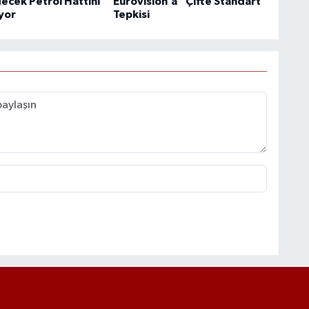
ecek Petrol Hattını
Eurovision’a “Çifte Standart”
ıyor
Tepkisi