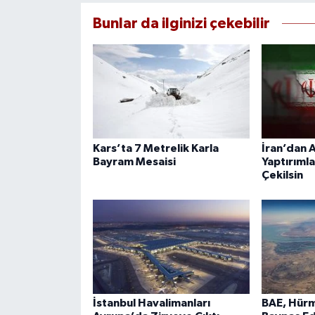
Bunlar da ilginizi çekebilir
Kars’ta 7 Metrelik Karla
İran’dan A
Bayram Mesaisi
Yaptırımla
Çekilsin
İstanbul Havalimanları
BAE, Hürm