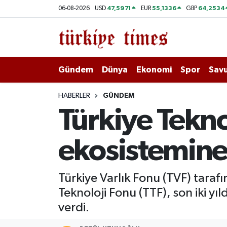
47,5971
55,1336
64,2534
06-08-2026
USD
EUR
GBP
Gündem
Hava Durumu
Dünya
Trafik Durumu
Gündem
Dünya
Ekonomi
Spor
Savu
Ekonomi
Süper Lig Puan Durumu ve Fikstür
HABERLER
GÜNDEM
Türkiye Tekno
Spor
Tüm Manşetler
ekosistemine
Savunma - Teknoloji
Son Dakika Haberleri
Kültür - Sanat
Haber Arşivi
Türkiye Varlık Fonu (TVF) taraf
Teknoloji Fonu (TTF), son iki y
Yaşam
verdi.