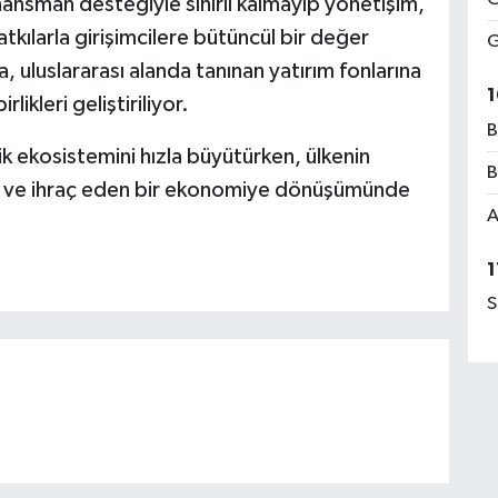
ansman desteğiyle sınırlı kalmayıp yönetişim,
tkılarla girişimcilere bütüncül bir değer
G
ra, uluslararası alanda tanınan yatırım fonlarına
1
likleri geliştiriliyor.
B
lik ekosistemini hızla büyütürken, ülkenin
B
en ve ihraç eden bir ekonomiye dönüşümünde
A
1
S