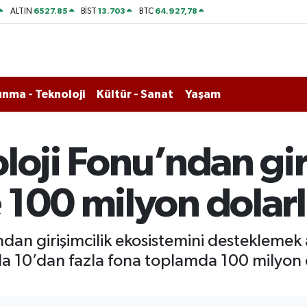
6527.85
13.703
64.927,78
ALTIN
BİST
BTC
nma - Teknoloji
Kültür - Sanat
Yaşam
loji Fonu’ndan gir
 100 milyon dolarl
ından girişimcilik ekosistemini desteklemek
ılda 10’dan fazla fona toplamda 100 milyon