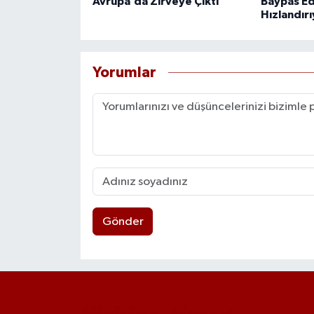
Avrupa’da Zirveye Çıktı
Baypas Ed
Hızlandır
Yorumlar
Gönder