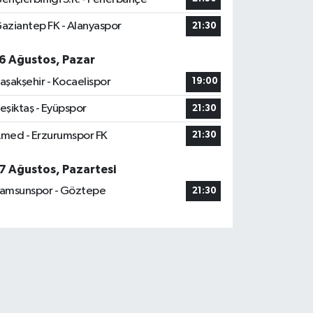
aziantep FK - Alanyaspor
21:30
6 Ağustos, Pazar
aşakşehir - Kocaelispor
19:00
eşiktaş - Eyüpspor
21:30
med - Erzurumspor FK
21:30
7 Ağustos, Pazartesi
amsunspor - Göztepe
21:30