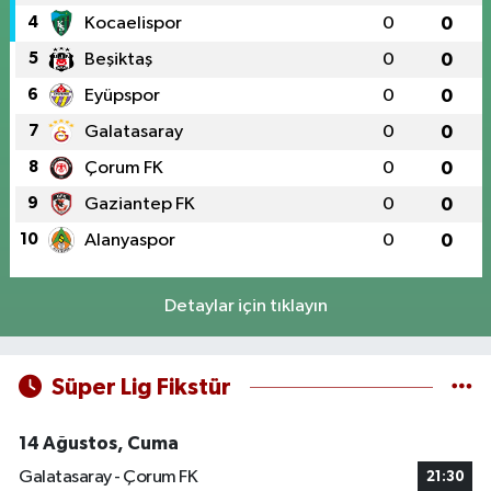
4
Kocaelispor
0
0
5
Beşiktaş
0
0
6
Eyüpspor
0
0
7
Galatasaray
0
0
8
Çorum FK
0
0
9
Gaziantep FK
0
0
10
Alanyaspor
0
0
Detaylar için tıklayın
Süper Lig Fikstür
14 Ağustos, Cuma
Galatasaray - Çorum FK
21:30