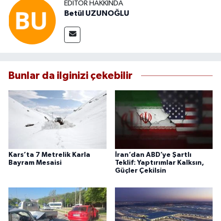
EDITÖR HAKKINDA
Betül UZUNOĞLU
Bunlar da ilginizi çekebilir
Kars’ta 7 Metrelik Karla
İran’dan ABD’ye Şartlı
Bayram Mesaisi
Teklif: Yaptırımlar Kalksın,
Güçler Çekilsin