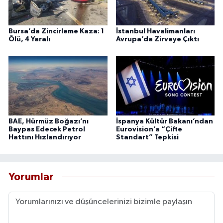
Bursa’da Zincirleme Kaza: 1
İstanbul Havalimanları
Ölü, 4 Yaralı
Avrupa’da Zirveye Çıktı
BAE, Hürmüz Boğazı’nı
İspanya Kültür Bakanı’ndan
Baypas Edecek Petrol
Eurovision’a “Çifte
Hattını Hızlandırıyor
Standart” Tepkisi
Yorumlar