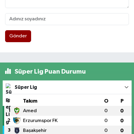
Gönder
Süper Lig Puan Durumu
Süper Lig
#
Takım
O
P
1
Amed
0
0
2
Erzurumspor FK
0
0
3
Başakşehir
0
0