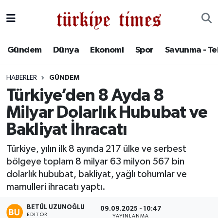
Gündem
Hava Durumu
Gündem
Dünya
Ekonomi
Spor
Savunma - Te
Dünya
Trafik Durumu
HABERLER
GÜNDEM
Ekonomi
Süper Lig Puan Durumu ve Fikstür
Türkiye’den 8 Ayda 8
Milyar Dolarlık Hububat ve
Spor
Tüm Manşetler
Bakliyat İhracatı
Savunma - Teknoloji
Son Dakika Haberleri
Türkiye, yılın ilk 8 ayında 217 ülke ve serbest
bölgeye toplam 8 milyar 63 milyon 567 bin
Kültür - Sanat
Haber Arşivi
dolarlık hububat, bakliyat, yağlı tohumlar ve
Yaşam
mamulleri ihracatı yaptı.
BETÜL UZUNOĞLU
09.09.2025 - 10:47
EDITÖR
YAYINLANMA