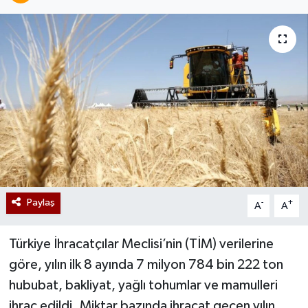
Paylaş
-
+
A
A
Türkiye İhracatçılar Meclisi’nin (TİM) verilerine
göre, yılın ilk 8 ayında 7 milyon 784 bin 222 ton
hububat, bakliyat, yağlı tohumlar ve mamulleri
ihraç edildi. Miktar bazında ihracat geçen yılın