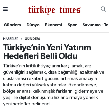
Gündem
Hava Durumu
Gündem
Dünya
Ekonomi
Spor
Savunma - Te
Dünya
Trafik Durumu
HABERLER
GÜNDEM
Ekonomi
Süper Lig Puan Durumu ve Fikstür
Türkiye’nin Yeni Yatırım
Hedefleri Belli Oldu
Spor
Tüm Manşetler
Türkiye’nin kritik ihtiyaçlarını karşılamak, arz
Savunma - Teknoloji
Son Dakika Haberleri
güvenliğini sağlamak, dışa bağımlılığı azaltmak ve
uluslararası rekabet gücünü artırmak amacıyla
Kültür - Sanat
Haber Arşivi
katma değeri yüksek yatırımları özendirmeye,
bölgeler arası kalkınmışlık farklarını gidermeye ve
Yaşam
yeşil ile dijital dönüşümü hızlandırmaya yönelik
yeni hedefler belirlendi.