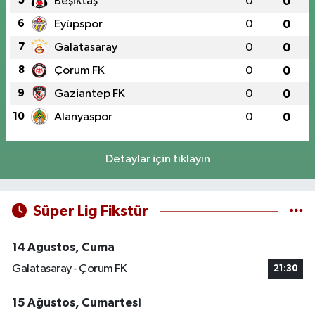
5
Beşiktaş
0
0
6
Eyüpspor
0
0
7
Galatasaray
0
0
8
Çorum FK
0
0
9
Gaziantep FK
0
0
10
Alanyaspor
0
0
Detaylar için tıklayın
Süper Lig Fikstür
14 Ağustos, Cuma
Galatasaray - Çorum FK
21:30
15 Ağustos, Cumartesi