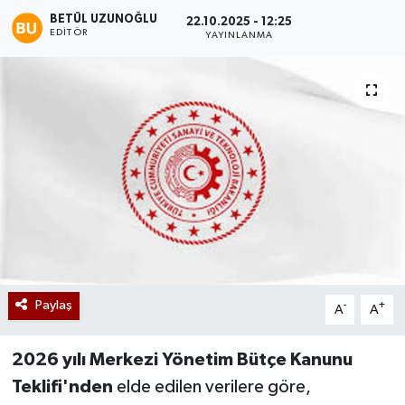
BETÜL UZUNOĞLU
22.10.2025 - 12:25
EDITÖR
YAYINLANMA
Paylaş
-
+
A
A
2026 yılı Merkezi Yönetim Bütçe Kanunu
Teklifi'nden
elde edilen verilere göre,