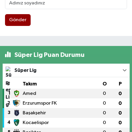
Gönder
Süper Lig Puan Durumu
Süper Lig
#
Takım
O
P
1
Amed
0
0
2
Erzurumspor FK
0
0
3
Başakşehir
0
0
4
Kocaelispor
0
0