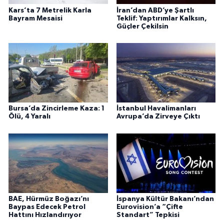
Kars’ta 7 Metrelik Karla
İran’dan ABD’ye Şartlı
Bayram Mesaisi
Teklif: Yaptırımlar Kalksın,
Güçler Çekilsin
Bursa’da Zincirleme Kaza: 1
İstanbul Havalimanları
Ölü, 4 Yaralı
Avrupa’da Zirveye Çıktı
BAE, Hürmüz Boğazı’nı
İspanya Kültür Bakanı’ndan
Baypas Edecek Petrol
Eurovision’a “Çifte
Hattını Hızlandırıyor
Standart” Tepkisi