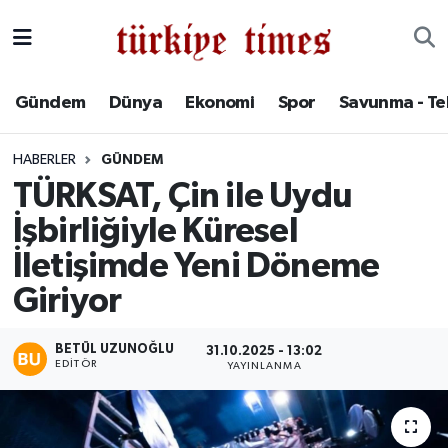
Gündem
Hava Durumu
Gündem
Dünya
Ekonomi
Spor
Savunma - Te
Dünya
Trafik Durumu
HABERLER
GÜNDEM
Ekonomi
Süper Lig Puan Durumu ve Fikstür
TÜRKSAT, Çin ile Uydu
İşbirliğiyle Küresel
Spor
Tüm Manşetler
İletişimde Yeni Döneme
Savunma - Teknoloji
Son Dakika Haberleri
Giriyor
Kültür - Sanat
Haber Arşivi
BETÜL UZUNOĞLU
31.10.2025 - 13:02
EDITÖR
YAYINLANMA
Yaşam