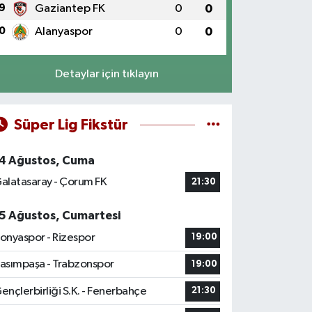
9
Gaziantep FK
0
0
0
Alanyaspor
0
0
Detaylar için tıklayın
Süper Lig Fikstür
4 Ağustos, Cuma
alatasaray - Çorum FK
21:30
5 Ağustos, Cumartesi
onyaspor - Rizespor
19:00
asımpaşa - Trabzonspor
19:00
ençlerbirliği S.K. - Fenerbahçe
21:30