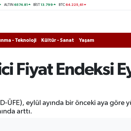
6574.81
13.799
64.225,61
ALTIN
BİST
BTC
nma - Teknoloji
Kültür - Sanat
Yaşam
ici Fiyat Endeksi E
(YD-ÜFE), eylül ayında bir önceki aya göre 
ında arttı.