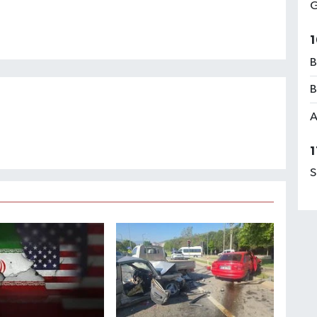
G
1
B
B
A
1
S