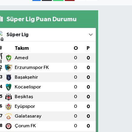
Süper Lig Puan Durumu
Süper Lig
#
Takım
O
P
1
Amed
0
0
2
Erzurumspor FK
0
0
3
Başakşehir
0
0
4
Kocaelispor
0
0
5
Beşiktaş
0
0
6
Eyüpspor
0
0
7
Galatasaray
0
0
8
Çorum FK
0
0