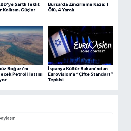
BD’ye Şartlı Teklif:
Bursa’da Zincirleme Kaza: 1
r Kalksın, Güçler
Ölü, 4 Yaralı
üz Boğazı’nı
İspanya Kültür Bakanı’ndan
ecek Petrol Hattını
Eurovision’a “Çifte Standart”
ıyor
Tepkisi