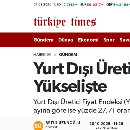
47,7143
55,0317
64,2463
07-08-2026
USD
EUR
GBP
Gündem
Hava Durumu
Dünya
Trafik Durumu
Gündem
Dünya
Ekonomi
Spor
Savu
Ekonomi
Süper Lig Puan Durumu ve Fikstür
HABERLER
GÜNDEM
Yurt Dışı Üret
Spor
Tüm Manşetler
Yükselişte
Savunma - Teknoloji
Son Dakika Haberleri
Kültür - Sanat
Haber Arşivi
Yurt Dışı Üretici Fiyat Endeksi 
ayına göre ise yüzde 27,71 oran
Yaşam
BETÜL UZUNOĞLU
20.10.2025 - 11:26
EDITÖR
YAYINLANMA