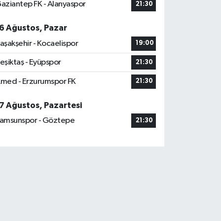
aziantep FK - Alanyaspor
21:30
6 Ağustos, Pazar
aşakşehir - Kocaelispor
19:00
eşiktaş - Eyüpspor
21:30
med - Erzurumspor FK
21:30
7 Ağustos, Pazartesi
amsunspor - Göztepe
21:30