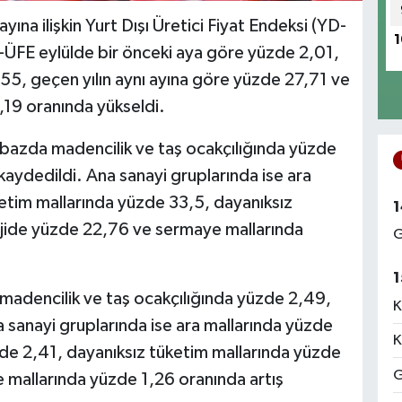
ayına ilişkin Yurt Dışı Üretici Fiyat Endeksi (YD-
1
D-ÜFE eylülde bir önceki aya göre yüzde 2,01,
,55, geçen yılın aynı ayına göre yüzde 27,71 ve
,19 oranında yükseldi.
ık bazda madencilik ve taş ocakçılığında yüzde
kaydedildi. Ana sanayi gruplarında ise ara
etim mallarında yüzde 33,5, dayanıksız
1
jide yüzde 22,76 ve sermaye mallarında
G
1
 madencilik ve taş ocakçılığında yüzde 2,49,
K
 sanayi gruplarında ise ara mallarında yüzde
K
zde 2,41, dayanıksız tüketim mallarında yüzde
G
 mallarında yüzde 1,26 oranında artış