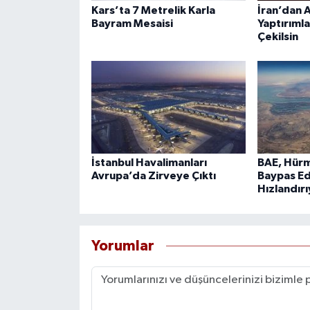
Kars’ta 7 Metrelik Karla
İran’dan A
Bayram Mesaisi
Yaptırımla
Çekilsin
İstanbul Havalimanları
BAE, Hürm
Avrupa’da Zirveye Çıktı
Baypas Ed
Hızlandır
Yorumlar