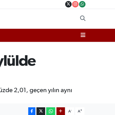
ylülde
yüzde 2,01, geçen yılın aynı
-
+
A
A