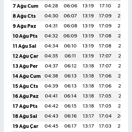
7 Ağu Cum
04:28
06:06
13:19
17:10
20:23
8 Ağu Cts
04:30
06:07
13:19
17:09
20:22
9 Ağu Paz
04:31
06:08
13:19
17:09
20:20
10 Ağu Pts
04:32
06:09
13:19
17:08
20:19
11 Ağu Sal
04:34
06:10
13:19
17:08
20:18
12 Ağu Çar
04:35
06:11
13:19
17:07
20:17
13 Ağu Per
04:37
06:12
13:18
17:07
20:15
14 Ağu Cum
04:38
06:13
13:18
17:06
20:14
15 Ağu Cts
04:39
06:13
13:18
17:06
20:13
16 Ağu Paz
04:41
06:14
13:18
17:05
20:11
17 Ağu Pts
04:42
06:15
13:18
17:05
20:10
18 Ağu Sal
04:43
06:16
13:17
17:04
20:09
19 Ağu Çar
04:45
06:17
13:17
17:03
20:07