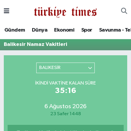
Gündem
Hava Durumu
Gündem
Dünya
Ekonomi
Spor
Savunma - Te
Dünya
Trafik Durumu
Balikesir Namaz Vakitleri
Ekonomi
Süper Lig Puan Durumu ve Fikstür
Spor
Tüm Manşetler
BALIKESİR
Savunma - Teknoloji
Son Dakika Haberleri
İKINDI VAKTINE KALAN SÜRE
35:16
Kültür - Sanat
Haber Arşivi
6 Ağustos 2026
Yaşam
23 Safer 1448