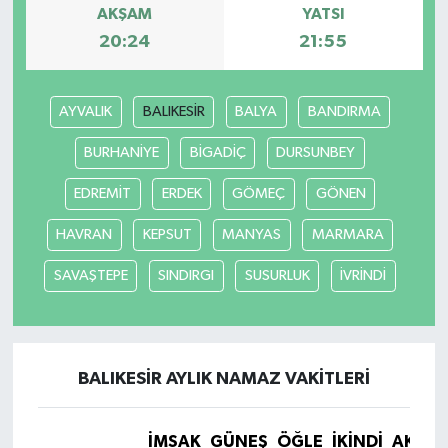
AKŞAM
YATSI
20:24
21:55
AYVALIK
BALIKESİR
BALYA
BANDIRMA
BURHANİYE
BİGADİÇ
DURSUNBEY
EDREMİT
ERDEK
GÖMEÇ
GÖNEN
HAVRAN
KEPSUT
MANYAS
MARMARA
SAVAŞTEPE
SINDIRGI
SUSURLUK
İVRİNDİ
BALIKESİR AYLIK NAMAZ VAKITLERI
İMSAK
GÜNEŞ
ÖĞLE
İKINDI
AKŞA