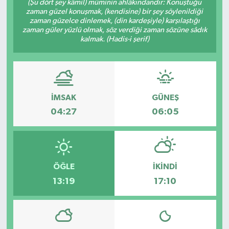
(Şu dört şey kâmil) müminin ahlâkındandır: Konuştuğu
zaman güzel konuşmak, (kendisine) bir şey söylenildiği
zaman güzelce dinlemek, (din kardeşiyle) karşılaştığı
zaman güler yüzlü olmak, söz verdiği zaman sözüne sâdık
kalmak. (Hadis-i şerif)
İMSAK
GÜNEŞ
04:27
06:05
ÖĞLE
İKINDI
13:19
17:10