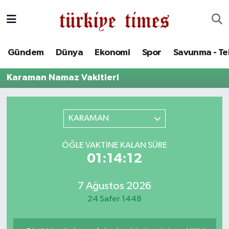
Gündem
Hava Durumu
Gündem
Dünya
Ekonomi
Spor
Savunma - Te
Dünya
Trafik Durumu
Karaman Namaz Vakitleri
Ekonomi
Süper Lig Puan Durumu ve Fikstür
Spor
Tüm Manşetler
KARAMAN
Savunma - Teknoloji
Son Dakika Haberleri
ÖĞLE VAKTINE KALAN SÜRE
01:14:12
Kültür - Sanat
Haber Arşivi
7 Ağustos 2026
Yaşam
24 Safer 1448