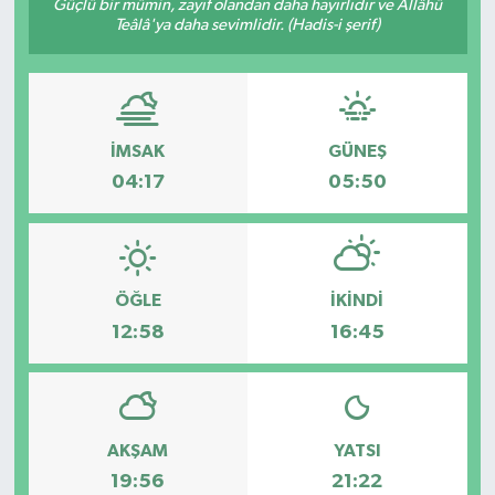
Güçlü bir mümin, zayıf olandan daha hayırlıdır ve Allâhü
Teâlâ'ya daha sevimlidir. (Hadis-i şerif)
İMSAK
GÜNEŞ
04:17
05:50
ÖĞLE
İKINDI
12:58
16:45
AKŞAM
YATSI
19:56
21:22