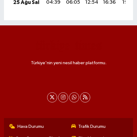
25 Ağu Sal
04:39
06:05
12:54
16:36
19:34
Türkiye'nin yeni nesil haber platformu.
Hava Durumu
Trafik Durumu