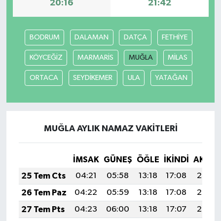
20:16
21:42
BODRUM
DALAMAN
DATÇA
FETHİYE
KÖYCEĞİZ
MARMARİS
MUĞLA
MİLAS
ORTACA
SEYDİKEMER
ULA
YATAĞAN
MUĞLA AYLIK NAMAZ VAKITLERI
İMSAK
GÜNEŞ
ÖĞLE
İKINDI
AKŞA
25 Tem Cts
04:21
05:58
13:18
17:08
20:28
26 Tem Paz
04:22
05:59
13:18
17:08
20:27
27 Tem Pts
04:23
06:00
13:18
17:07
20:26