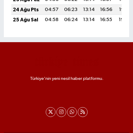
24 Ağu Pts
04:57
06:23
13:14
16:56
19:55
25 Ağu Sal
04:58
06:24
13:14
16:55
19:54
Türkiye'nin yeni nesil haber platformu.