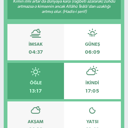
Kimin ilmi artar da dünyaya karşı (rağbeti azalarak) zühdü
artmazsa o kimsenin ancak Allâhü Teâlâ'dan uzaklığı
artmış olur. (Hadis-i şerif)
İMSAK
GÜNEŞ
04:37
06:09
ÖĞLE
İKINDI
13:17
17:05
AKŞAM
YATSI