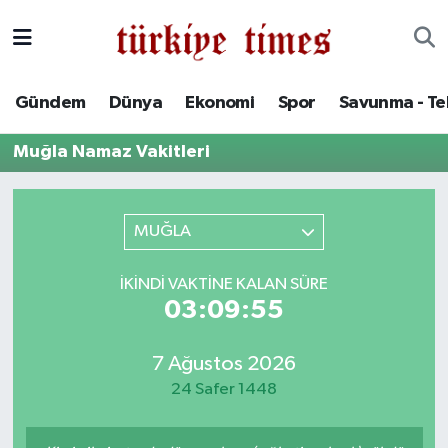
Gündem
Hava Durumu
Gündem
Dünya
Ekonomi
Spor
Savunma - Te
Dünya
Trafik Durumu
Muğla Namaz Vakitleri
Ekonomi
Süper Lig Puan Durumu ve Fikstür
Spor
Tüm Manşetler
MUĞLA
Savunma - Teknoloji
Son Dakika Haberleri
İKINDI VAKTINE KALAN SÜRE
03:09:55
Kültür - Sanat
Haber Arşivi
7 Ağustos 2026
Yaşam
24 Safer 1448