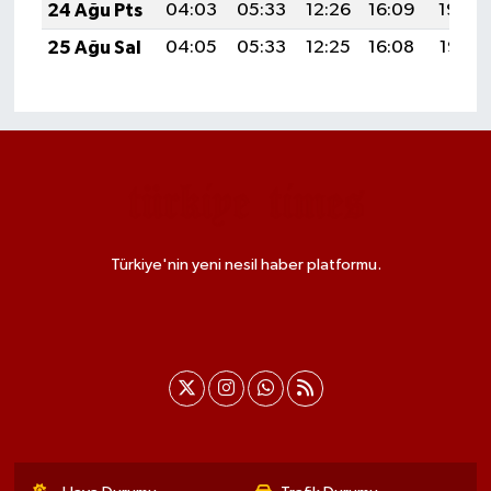
24 Ağu Pts
04:03
05:33
12:26
16:09
19:09
25 Ağu Sal
04:05
05:33
12:25
16:08
19:07
Türkiye'nin yeni nesil haber platformu.