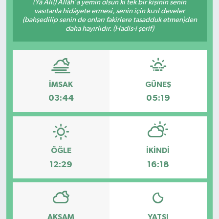
(Yâ Ali!) Allâh'a yemin olsun ki tek bir kişinin senin
vasıtanla hidâyete ermesi, senin için kızıl develer
(bahşedilip senin de onları fakirlere tasadduk etmen)den
daha hayırlıdır. (Hadis-i şerif)
İMSAK
GÜNEŞ
03:44
05:19
ÖĞLE
İKINDI
12:29
16:18
AKŞAM
YATSI