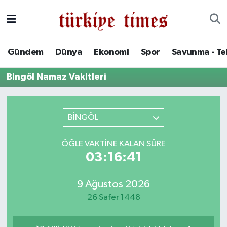
Gündem
Hava Durumu
Gündem
Dünya
Ekonomi
Spor
Savunma - Te
Dünya
Trafik Durumu
Bingöl Namaz Vakitleri
Ekonomi
Süper Lig Puan Durumu ve Fikstür
Spor
Tüm Manşetler
BİNGÖL
Savunma - Teknoloji
Son Dakika Haberleri
ÖĞLE VAKTINE KALAN SÜRE
03:16:41
Kültür - Sanat
Haber Arşivi
9 Ağustos 2026
Yaşam
26 Safer 1448