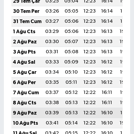
29 Tem Çar
03:25
05:04
12:23
16:14
19:32
30 Tem Per
03:26
05:05
12:23
16:14
19:31
31 Tem Cum
03:27
05:06
12:23
16:14
19:31
1 Ağu Cts
03:29
05:06
12:23
16:13
19:30
2 Ağu Paz
03:30
05:07
12:23
16:13
19:29
3 Ağu Pts
03:31
05:08
12:23
16:13
19:28
4 Ağu Sal
03:33
05:09
12:23
16:12
19:27
5 Ağu Çar
03:34
05:10
12:23
16:12
19:25
6 Ağu Per
03:35
05:11
12:23
16:12
19:24
7 Ağu Cum
03:37
05:12
12:22
16:11
19:23
8 Ağu Cts
03:38
05:13
12:22
16:11
19:22
9 Ağu Paz
03:39
05:13
12:22
16:10
19:21
10 Ağu Pts
03:41
05:14
12:22
16:10
19:20
11 Ağu Sal
03:42
05:15
12:22
16:10
19:19