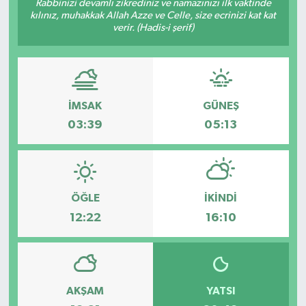
Rabbinizi devamlı zikrediniz ve namazınızı ilk vaktinde
kılınız, muhakkak Allah Azze ve Celle, size ecrinizi kat kat
verir. (Hadis-i şerif)
İMSAK
GÜNEŞ
03:39
05:13
ÖĞLE
İKINDI
12:22
16:10
AKŞAM
YATSI