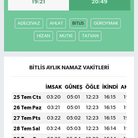
19:21
20:49
ADİLCEVAZ
AHLAT
BİTLİS
GÜROYMAK
HİZAN
MUTKİ
TATVAN
BİTLİS AYLIK NAMAZ VAKITLERI
İMSAK
GÜNEŞ
ÖĞLE
İKINDI
AKŞA
25 Tem Cts
03:20
05:01
12:23
16:15
19:36
26 Tem Paz
03:21
05:01
12:23
16:15
19:35
27 Tem Pts
03:22
05:02
12:23
16:15
19:34
28 Tem Sal
03:24
05:03
12:23
16:14
19:33