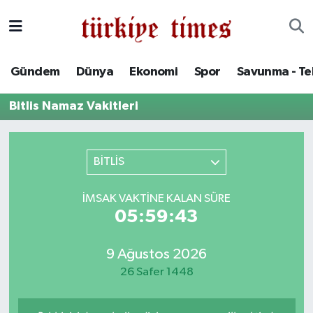
Gündem
Hava Durumu
Gündem
Dünya
Ekonomi
Spor
Savunma - Te
Dünya
Trafik Durumu
Bitlis Namaz Vakitleri
Ekonomi
Süper Lig Puan Durumu ve Fikstür
Spor
Tüm Manşetler
BİTLİS
Savunma - Teknoloji
Son Dakika Haberleri
İMSAK VAKTINE KALAN SÜRE
05:59:43
Kültür - Sanat
Haber Arşivi
9 Ağustos 2026
Yaşam
26 Safer 1448