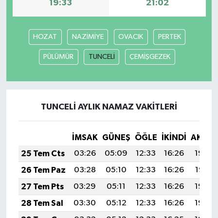
19:33
21:02
HOZAT
NAZİMİYE
OVACIK
PERTEK
PÜLÜMÜR
TUNCELİ
ÇEMİŞGEZEK
TUNCELİ AYLIK NAMAZ VAKITLERI
İMSAK
GÜNEŞ
ÖĞLE
İKINDI
AKŞA
25 Tem Cts
03:26
05:09
12:33
16:26
19:48
26 Tem Paz
03:28
05:10
12:33
16:26
19:47
27 Tem Pts
03:29
05:11
12:33
16:26
19:46
28 Tem Sal
03:30
05:12
12:33
16:26
19:45