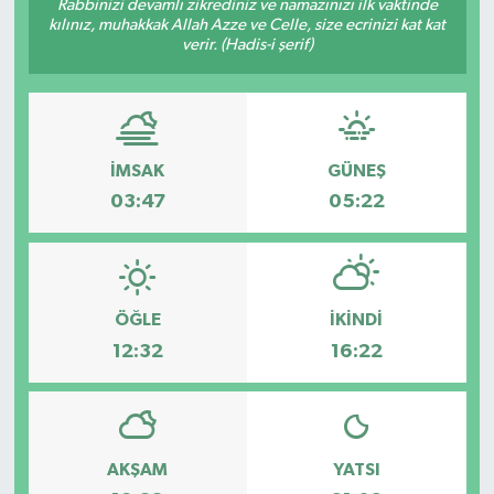
Rabbinizi devamlı zikrediniz ve namazınızı ilk vaktinde
kılınız, muhakkak Allah Azze ve Celle, size ecrinizi kat kat
verir. (Hadis-i şerif)
İMSAK
GÜNEŞ
03:47
05:22
ÖĞLE
İKINDI
12:32
16:22
AKŞAM
YATSI