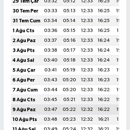
29 Tem Çar
03:32
05:12
12:33
16:25
19:44
30 Tem Per
03:33
05:13
12:33
16:25
19:43
31 Tem Cum
03:34
05:14
12:33
16:25
19:42
1 Ağu Cts
03:36
05:15
12:33
16:25
19:41
2 Ağu Paz
03:37
05:16
12:33
16:24
19:40
3 Ağu Pts
03:38
05:17
12:33
16:24
19:39
4 Ağu Sal
03:40
05:18
12:33
16:24
19:38
5 Ağu Çar
03:41
05:19
12:33
16:23
19:37
6 Ağu Per
03:43
05:20
12:33
16:23
19:36
7 Ağu Cum
03:44
05:20
12:33
16:22
19:35
8 Ağu Cts
03:45
05:21
12:33
16:22
19:34
9 Ağu Paz
03:47
05:22
12:32
16:22
19:33
10 Ağu Pts
03:48
05:23
12:32
16:21
19:31
11 Ağu Sal
03:49
05:24
12:32
16:21
19:30