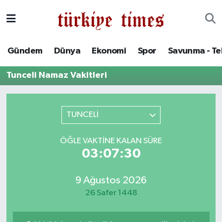
Gündem
Hava Durumu
Gündem
Dünya
Ekonomi
Spor
Savunma - Te
Dünya
Trafik Durumu
Tunceli Namaz Vakitleri
Ekonomi
Süper Lig Puan Durumu ve Fikstür
Spor
Tüm Manşetler
TUNCELİ
Savunma - Teknoloji
Son Dakika Haberleri
ÖĞLE VAKTINE KALAN SÜRE
03:07:30
Kültür - Sanat
Haber Arşivi
9 Ağustos 2026
Yaşam
26 Safer 1448