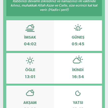
Rabbinizi devamlı zikrediniz ve namazınızı ilk vaktinde
kılınız, muhakkak Allah Azze ve Celle, size ecrinizi kat kat
verir. (Hadis-i şerif)
İMSAK
GÜNEŞ
04:02
05:45
ÖĞLE
İKINDI
13:01
16:54
AKŞAM
YATSI