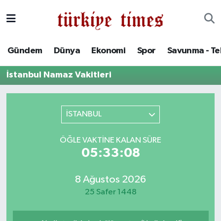
Gündem
Hava Durumu
Gündem
Dünya
Ekonomi
Spor
Savunma - Te
Dünya
Trafik Durumu
İstanbul Namaz Vakitleri
Ekonomi
Süper Lig Puan Durumu ve Fikstür
Spor
Tüm Manşetler
İSTANBUL
Savunma - Teknoloji
Son Dakika Haberleri
ÖĞLE VAKTINE KALAN SÜRE
05:33:08
Kültür - Sanat
Haber Arşivi
8 Ağustos 2026
Yaşam
25 Safer 1448