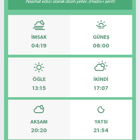
Nasihat edici olarak ölüm yeter. (Hadis-i şerif)
İMSAK
GÜNEŞ
04:19
06:00
ÖĞLE
İKINDI
13:15
17:07
AKŞAM
YATSI
20:20
21:54