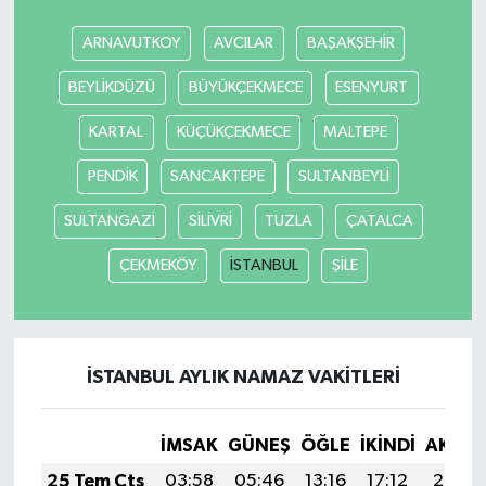
ARNAVUTKOY
AVCILAR
BAŞAKŞEHİR
BEYLİKDÜZÜ
BÜYÜKÇEKMECE
ESENYURT
KARTAL
KÜÇÜKÇEKMECE
MALTEPE
PENDİK
SANCAKTEPE
SULTANBEYLİ
SULTANGAZİ
SİLİVRİ
TUZLA
ÇATALCA
ÇEKMEKÖY
İSTANBUL
ŞİLE
İSTANBUL AYLIK NAMAZ VAKITLERI
İMSAK
GÜNEŞ
ÖĞLE
İKINDI
AKŞA
25 Tem Cts
03:58
05:46
13:16
17:12
20:35