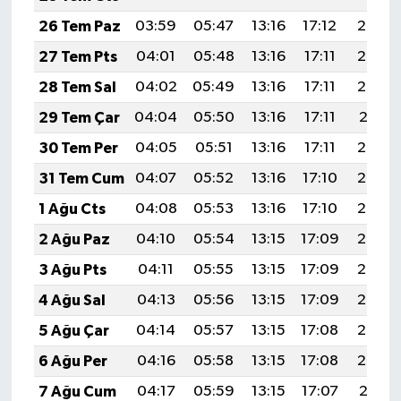
26 Tem Paz
03:59
05:47
13:16
17:12
20:34
27 Tem Pts
04:01
05:48
13:16
17:11
20:33
28 Tem Sal
04:02
05:49
13:16
17:11
20:32
29 Tem Çar
04:04
05:50
13:16
17:11
20:31
30 Tem Per
04:05
05:51
13:16
17:11
20:30
31 Tem Cum
04:07
05:52
13:16
17:10
20:29
1 Ağu Cts
04:08
05:53
13:16
17:10
20:28
2 Ağu Paz
04:10
05:54
13:15
17:09
20:27
3 Ağu Pts
04:11
05:55
13:15
17:09
20:26
4 Ağu Sal
04:13
05:56
13:15
17:09
20:25
5 Ağu Çar
04:14
05:57
13:15
17:08
20:24
6 Ağu Per
04:16
05:58
13:15
17:08
20:23
7 Ağu Cum
04:17
05:59
13:15
17:07
20:21