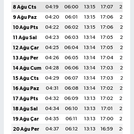
8 Ağu Cts
04:19
06:00
13:15
17:07
20:20
9 Ağu Paz
04:20
06:01
13:15
17:06
20:19
10 Ağu Pts
04:22
06:02
13:15
17:06
20:18
11 Ağu Sal
04:23
06:03
13:14
17:05
20:16
12 Ağu Çar
04:25
06:04
13:14
17:05
20:15
13 Ağu Per
04:26
06:05
13:14
17:04
20:14
14 Ağu Cum
04:28
06:06
13:14
17:03
20:12
15 Ağu Cts
04:29
06:07
13:14
17:03
20:11
16 Ağu Paz
04:31
06:08
13:14
17:02
20:10
17 Ağu Pts
04:32
06:09
13:13
17:02
20:08
18 Ağu Sal
04:34
06:10
13:13
17:01
20:07
19 Ağu Çar
04:35
06:11
13:13
17:00
20:05
20 Ağu Per
04:37
06:12
13:13
16:59
20:04