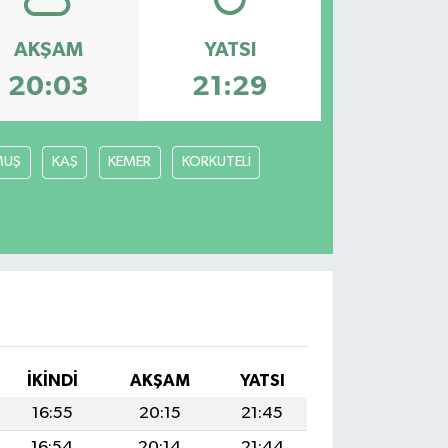
AKŞAM
YATSI
20:03
21:29
MUŞ
KAŞ
KEMER
KORKUTELİ
İKINDI
AKŞAM
YATSI
16:55
20:15
21:45
16:54
20:14
21:44