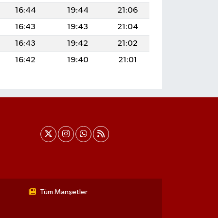
16:44
19:44
21:06
16:43
19:43
21:04
16:43
19:42
21:02
16:42
19:40
21:01
Tüm Manşetler