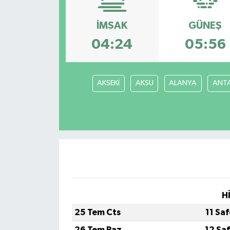
İMSAK
GÜNEŞ
04:24
05:56
AKSEKİ
AKSU
ALANYA
ANT
H
25 Tem Cts
11 Sa
26 Tem Paz
12 Sa