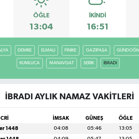
ÖĞLE
İKINDI
13:04
16:51
ALYA
DEMRE
ELMALI
FİNİKE
GAZİPAŞA
GÜNDOĞ
KUMLUCA
MANAVGAT
SERİK
İBRADI
İBRADI AYLIK NAMAZ VAKITLERI
İCRİ
İMSAK
GÜNEŞ
ÖĞLE
fer 1448
04:08
05:46
13:05
fer 1448
04:09
05:47
13:05