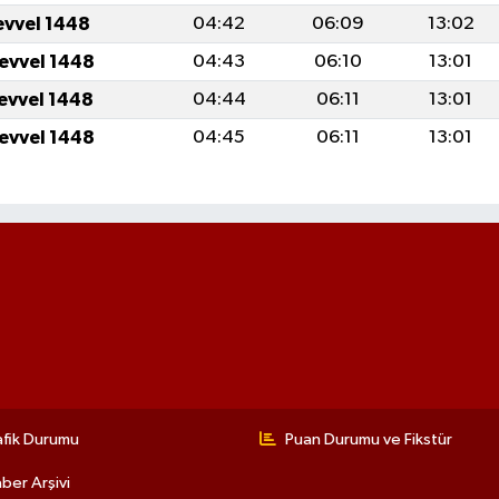
evvel 1448
04:42
06:09
13:02
levvel 1448
04:43
06:10
13:01
levvel 1448
04:44
06:11
13:01
levvel 1448
04:45
06:11
13:01
afik Durumu
Puan Durumu ve Fikstür
ber Arşivi