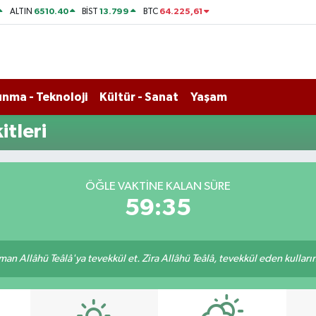
6510.40
13.799
64.225,61
ALTIN
BİST
BTC
nma - Teknoloji
Kültür - Sanat
Yaşam
tleri
ÖĞLE VAKTINE KALAN SÜRE
59:35
an Allâhü Teâlâ'ya tevekkül et. Zira Allâhü Teâlâ, tevekkül eden kullarını