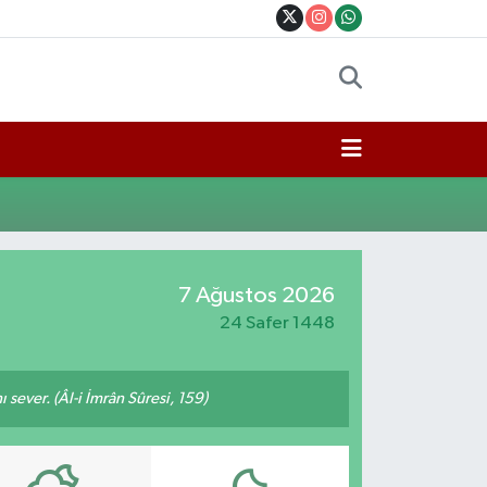
7 Ağustos 2026
24 Safer 1448
 sever. (Âl-i İmrân Sûresi, 159)