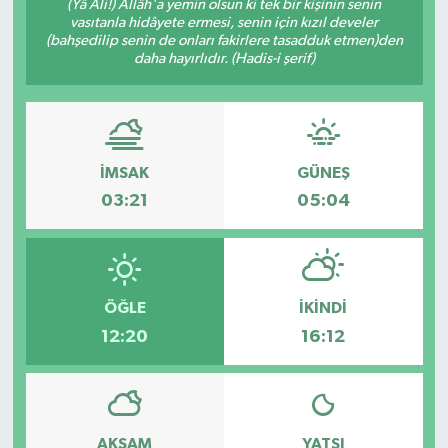
(Yâ Ali!) Allâh'a yemin olsun ki tek bir kişinin senin
vasıtanla hidâyete ermesi, senin için kızıl develer
(bahşedilip senin de onları fakirlere tasadduk etmen)den
daha hayırlıdır. (Hadis-i şerif)
İMSAK
GÜNEŞ
03:21
05:04
ÖĞLE
İKINDI
12:20
16:12
AKŞAM
YATSI