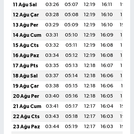
11 Ağu Sal
03:26
05:07
12:19
16:11
19:22
12 Ağu Çar
03:28
05:08
12:19
16:10
19:21
13 Ağu Per
03:29
05:09
12:19
16:10
19:20
14 Ağu Cum
03:31
05:10
12:19
16:09
19:18
15 Ağu Cts
03:32
05:11
12:19
16:08
19:17
16 Ağu Paz
03:34
05:12
12:19
16:08
19:15
17 Ağu Pts
03:35
05:13
12:18
16:07
19:14
18 Ağu Sal
03:37
05:14
12:18
16:06
19:13
19 Ağu Çar
03:38
05:15
12:18
16:06
19:11
20 Ağu Per
03:40
05:16
12:18
16:05
19:10
21 Ağu Cum
03:41
05:17
12:17
16:04
19:08
22 Ağu Cts
03:43
05:18
12:17
16:03
19:07
23 Ağu Paz
03:44
05:19
12:17
16:03
19:05