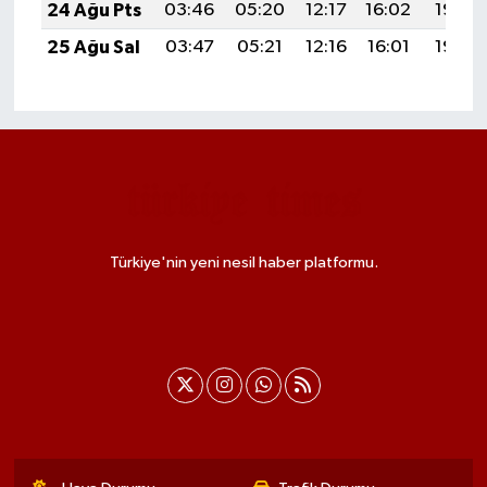
24 Ağu Pts
03:46
05:20
12:17
16:02
19:03
25 Ağu Sal
03:47
05:21
12:16
16:01
19:02
Türkiye'nin yeni nesil haber platformu.