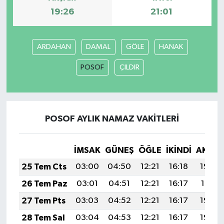
19:26
21:01
ARDAHAN
DAMAL
GÖLE
HANAK
POSOF
ÇILDIR
POSOF AYLIK NAMAZ VAKITLERI
İMSAK
GÜNEŞ
ÖĞLE
İKINDI
AKŞA
25 Tem Cts
03:00
04:50
12:21
16:18
19:42
26 Tem Paz
03:01
04:51
12:21
16:17
19:41
27 Tem Pts
03:03
04:52
12:21
16:17
19:40
28 Tem Sal
03:04
04:53
12:21
16:17
19:39