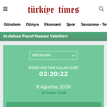
Gündem
Hava Durumu
Gündem
Dünya
Ekonomi
Spor
Savunma - Te
Dünya
Trafik Durumu
Ardahan Posof Namaz Vakitleri
Ekonomi
Süper Lig Puan Durumu ve Fikstür
Spor
Tüm Manşetler
ARDAHAN
Savunma - Teknoloji
Son Dakika Haberleri
İKINDI VAKTINE KALAN SÜRE
02:20:22
Kültür - Sanat
Haber Arşivi
8 Ağustos 2026
Yaşam
25 Safer 1448