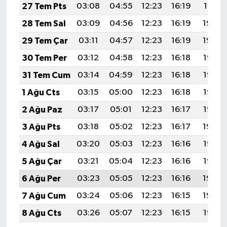
27 Tem Pts
03:08
04:55
12:23
16:19
19:41
28 Tem Sal
03:09
04:56
12:23
16:19
19:40
29 Tem Çar
03:11
04:57
12:23
16:19
19:39
30 Tem Per
03:12
04:58
12:23
16:18
19:38
31 Tem Cum
03:14
04:59
12:23
16:18
19:37
1 Ağu Cts
03:15
05:00
12:23
16:18
19:36
2 Ağu Paz
03:17
05:01
12:23
16:17
19:35
3 Ağu Pts
03:18
05:02
12:23
16:17
19:34
4 Ağu Sal
03:20
05:03
12:23
16:16
19:33
5 Ağu Çar
03:21
05:04
12:23
16:16
19:32
6 Ağu Per
03:23
05:05
12:23
16:16
19:30
7 Ağu Cum
03:24
05:06
12:23
16:15
19:29
8 Ağu Cts
03:26
05:07
12:23
16:15
19:28