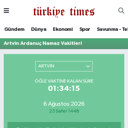
Gündem
Hava Durumu
Gündem
Dünya
Ekonomi
Spor
Savunma - Te
Dünya
Trafik Durumu
Artvin Ardanuç Namaz Vakitleri
Ekonomi
Süper Lig Puan Durumu ve Fikstür
Spor
Tüm Manşetler
ARTVİN
Savunma - Teknoloji
Son Dakika Haberleri
ÖĞLE VAKTINE KALAN SÜRE
01:34:15
Kültür - Sanat
Haber Arşivi
6 Ağustos 2026
Yaşam
23 Safer 1448