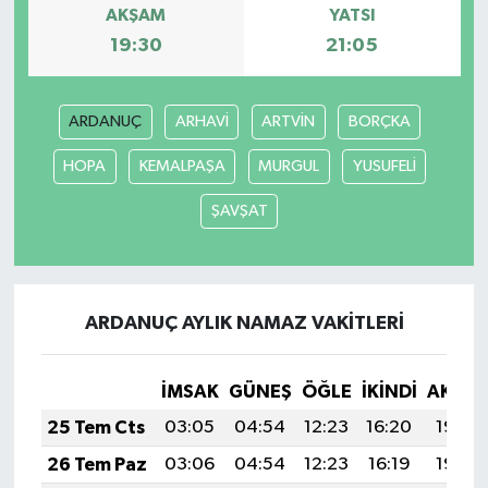
AKŞAM
YATSI
19:30
21:05
ARDANUÇ
ARHAVİ
ARTVİN
BORÇKA
HOPA
KEMALPAŞA
MURGUL
YUSUFELİ
ŞAVŞAT
ARDANUÇ AYLIK NAMAZ VAKITLERI
İMSAK
GÜNEŞ
ÖĞLE
İKINDI
AKŞA
25 Tem Cts
03:05
04:54
12:23
16:20
19:43
26 Tem Paz
03:06
04:54
12:23
16:19
19:42