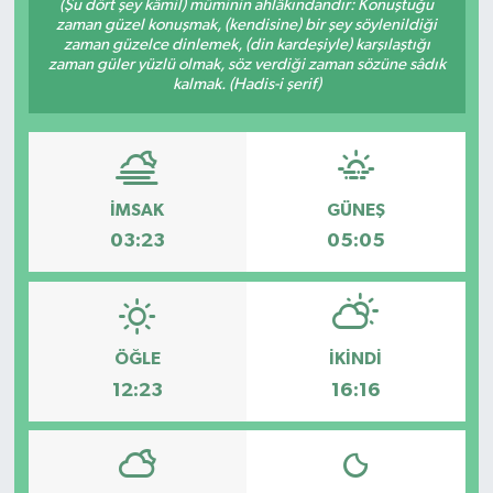
(Şu dört şey kâmil) müminin ahlâkındandır: Konuştuğu
zaman güzel konuşmak, (kendisine) bir şey söylenildiği
zaman güzelce dinlemek, (din kardeşiyle) karşılaştığı
zaman güler yüzlü olmak, söz verdiği zaman sözüne sâdık
kalmak. (Hadis-i şerif)
İMSAK
GÜNEŞ
03:23
05:05
ÖĞLE
İKINDI
12:23
16:16