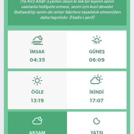
(Yâ Ali!) Allâh'a yemin olsun ki tek bir kişinin senin
vasıtanla hidâyete ermesi, senin için kızıl develer
(bahşedilip senin de onları fakirlere tasadduk etmen)den
daha hayırlıdır. (Hadis-i şerif)
İMSAK
GÜNEŞ
04:35
06:09
ÖĞLE
İKINDI
13:19
17:07
AKŞAM
YATSI