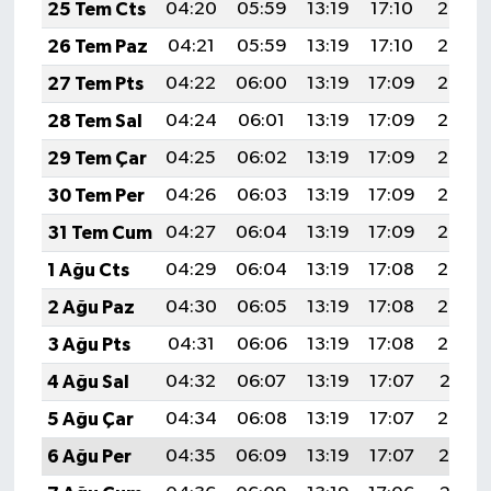
25 Tem Cts
04:20
05:59
13:19
17:10
20:30
26 Tem Paz
04:21
05:59
13:19
17:10
20:29
27 Tem Pts
04:22
06:00
13:19
17:09
20:28
28 Tem Sal
04:24
06:01
13:19
17:09
20:28
29 Tem Çar
04:25
06:02
13:19
17:09
20:27
30 Tem Per
04:26
06:03
13:19
17:09
20:26
31 Tem Cum
04:27
06:04
13:19
17:09
20:25
1 Ağu Cts
04:29
06:04
13:19
17:08
20:24
2 Ağu Paz
04:30
06:05
13:19
17:08
20:23
3 Ağu Pts
04:31
06:06
13:19
17:08
20:22
4 Ağu Sal
04:32
06:07
13:19
17:07
20:21
5 Ağu Çar
04:34
06:08
13:19
17:07
20:20
6 Ağu Per
04:35
06:09
13:19
17:07
20:19