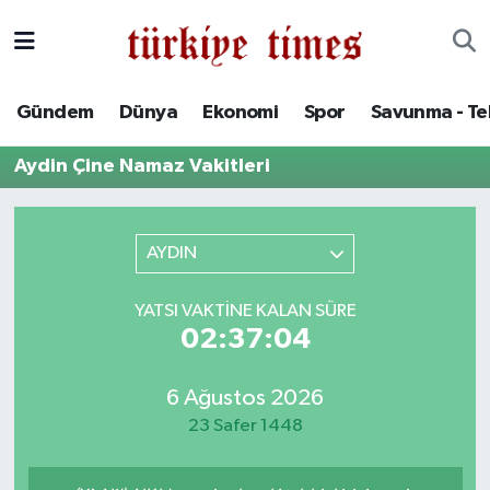
Gündem
Hava Durumu
Gündem
Dünya
Ekonomi
Spor
Savunma - Te
Dünya
Trafik Durumu
Aydin Çine Namaz Vakitleri
Ekonomi
Süper Lig Puan Durumu ve Fikstür
Spor
Tüm Manşetler
AYDIN
Savunma - Teknoloji
Son Dakika Haberleri
YATSI VAKTINE KALAN SÜRE
02:37:04
Kültür - Sanat
Haber Arşivi
6 Ağustos 2026
Yaşam
23 Safer 1448