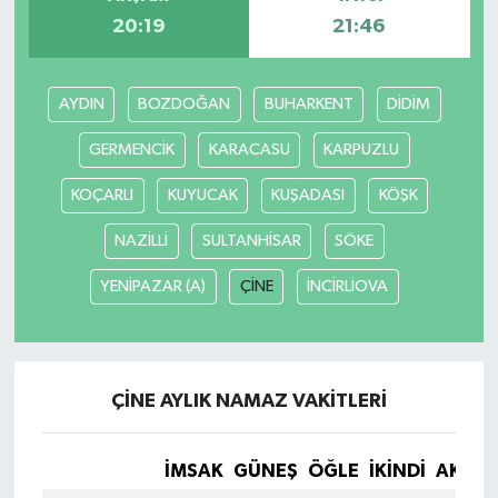
20:19
21:46
AYDIN
BOZDOĞAN
BUHARKENT
DİDİM
GERMENCİK
KARACASU
KARPUZLU
KOÇARLI
KUYUCAK
KUŞADASI
KÖŞK
NAZİLLİ
SULTANHİSAR
SÖKE
YENİPAZAR (A)
ÇİNE
İNCİRLİOVA
ÇİNE AYLIK NAMAZ VAKITLERI
İMSAK
GÜNEŞ
ÖĞLE
İKINDI
AKŞA