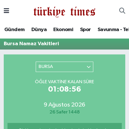
Gündem
Hava Durumu
Gündem
Dünya
Ekonomi
Spor
Savunma - Te
Dünya
Trafik Durumu
Bursa Namaz Vakitleri
Ekonomi
Süper Lig Puan Durumu ve Fikstür
Spor
Tüm Manşetler
BURSA
Savunma - Teknoloji
Son Dakika Haberleri
ÖĞLE VAKTINE KALAN SÜRE
01:08:56
Kültür - Sanat
Haber Arşivi
9 Ağustos 2026
Yaşam
26 Safer 1448