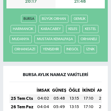
20:17
21:48
BURSA
BÜYÜK ORHAN
GEMLİK
HARMANCIK
KARACABEY
KELES
KESTEL
MUDANYA
MUSTAFA KEMALPAŞA
ORHANELİ
ORHANGAZİ
YENİŞEHİR
İNEGÖL
İZNİK
BURSA AYLIK NAMAZ VAKITLERI
İMSAK
GÜNEŞ
ÖĞLE
İKINDI
AKŞA
25 Tem Cts
04:02
05:48
13:15
17:10
20:33
26 Tem Paz
04:04
05:49
13:15
17:10
20:32