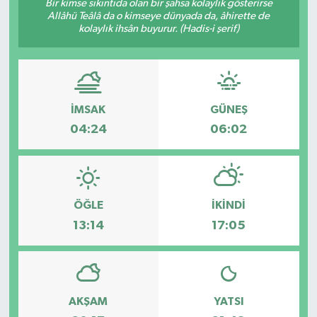
Bir kimse sıkıntıda olan bir şahsa kolaylık gösterirse
Allâhü Teâlâ da o kimseye dünyada da, âhirette de
kolaylık ihsân buyurur. (Hadis-i şerif)
İMSAK
GÜNEŞ
04:24
06:02
ÖĞLE
İKINDI
13:14
17:05
AKŞAM
YATSI