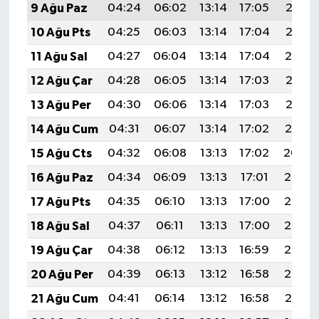
9 Ağu Paz
04:24
06:02
13:14
17:05
20:17
10 Ağu Pts
04:25
06:03
13:14
17:04
20:16
11 Ağu Sal
04:27
06:04
13:14
17:04
20:14
12 Ağu Çar
04:28
06:05
13:14
17:03
20:13
13 Ağu Per
04:30
06:06
13:14
17:03
20:12
14 Ağu Cum
04:31
06:07
13:14
17:02
20:10
15 Ağu Cts
04:32
06:08
13:13
17:02
20:09
16 Ağu Paz
04:34
06:09
13:13
17:01
20:08
17 Ağu Pts
04:35
06:10
13:13
17:00
20:06
18 Ağu Sal
04:37
06:11
13:13
17:00
20:05
19 Ağu Çar
04:38
06:12
13:13
16:59
20:03
20 Ağu Per
04:39
06:13
13:12
16:58
20:02
21 Ağu Cum
04:41
06:14
13:12
16:58
20:01