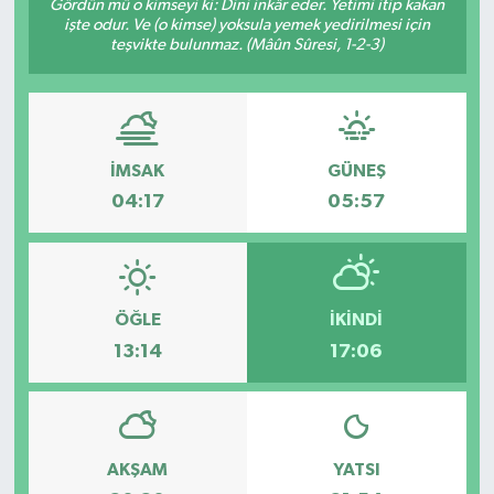
Gördün mü o kimseyi ki: Dini inkâr eder. Yetimi itip kakan
işte odur. Ve (o kimse) yoksula yemek yedirilmesi için
teşvikte bulunmaz. (Mâûn Sûresi, 1-2-3)
İMSAK
GÜNEŞ
04:17
05:57
ÖĞLE
İKINDI
13:14
17:06
AKŞAM
YATSI