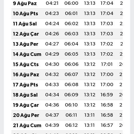
9 Ağu Paz
04:21
06:00
13:13
17:04
20:16
10 Ağu Pts
04:23
06:01
13:13
17:04
20:15
11 Ağu Sal
04:24
06:02
13:13
17:03
20:14
12 Ağu Çar
04:26
06:03
13:13
17:03
20:13
13 Ağu Per
04:27
06:04
13:13
17:02
20:11
14 Ağu Cum
04:29
06:05
13:13
17:02
20:10
15 Ağu Cts
04:30
06:06
13:12
17:01
20:09
16 Ağu Paz
04:32
06:07
13:12
17:00
20:07
17 Ağu Pts
04:33
06:08
13:12
17:00
20:06
18 Ağu Sal
04:34
06:09
13:12
16:59
20:04
19 Ağu Çar
04:36
06:10
13:12
16:58
20:03
20 Ağu Per
04:37
06:11
13:11
16:58
20:02
21 Ağu Cum
04:39
06:12
13:11
16:57
20:00