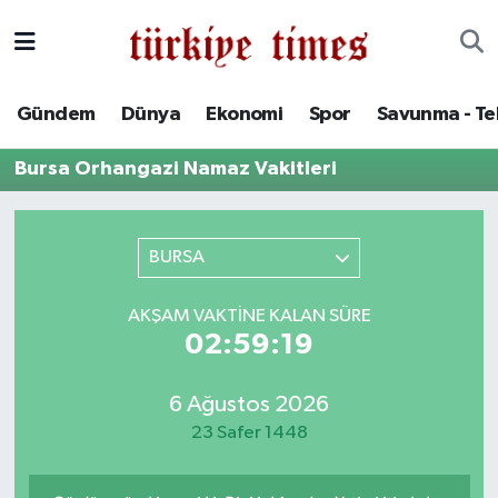
Gündem
Hava Durumu
Gündem
Dünya
Ekonomi
Spor
Savunma - Te
Dünya
Trafik Durumu
Bursa Orhangazi Namaz Vakitleri
Ekonomi
Süper Lig Puan Durumu ve Fikstür
Spor
Tüm Manşetler
BURSA
Savunma - Teknoloji
Son Dakika Haberleri
AKŞAM VAKTINE KALAN SÜRE
02:59:19
Kültür - Sanat
Haber Arşivi
6 Ağustos 2026
Yaşam
23 Safer 1448