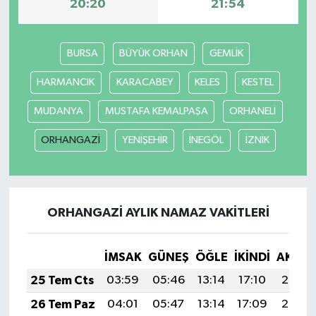
20:20
21:54
BURSA
BÜYÜK ORHAN
GEMLİK
HARMANCIK
KARACABEY
KELES
KESTEL
MUDANYA
MUSTAFA KEMALPAŞA
ORHANELİ
ORHANGAZİ
YENİŞEHİR
İNEGÖL
İZNİK
ORHANGAZİ AYLIK NAMAZ VAKITLERI
İMSAK
GÜNEŞ
ÖĞLE
İKINDI
AKŞA
25 Tem Cts
03:59
05:46
13:14
17:10
20:32
26 Tem Paz
04:01
05:47
13:14
17:09
20:32