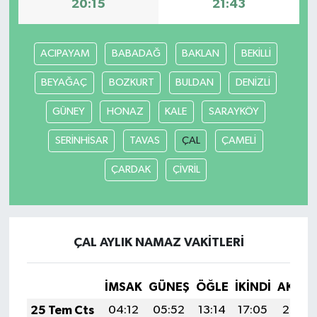
20:15
21:43
ACIPAYAM
BABADAĞ
BAKLAN
BEKİLLİ
BEYAĞAÇ
BOZKURT
BULDAN
DENİZLİ
GÜNEY
HONAZ
KALE
SARAYKÖY
SERİNHİSAR
TAVAS
ÇAL
ÇAMELİ
ÇARDAK
ÇİVRİL
ÇAL AYLIK NAMAZ VAKITLERI
İMSAK
GÜNEŞ
ÖĞLE
İKINDI
AKŞA
25 Tem Cts
04:12
05:52
13:14
17:05
20:26