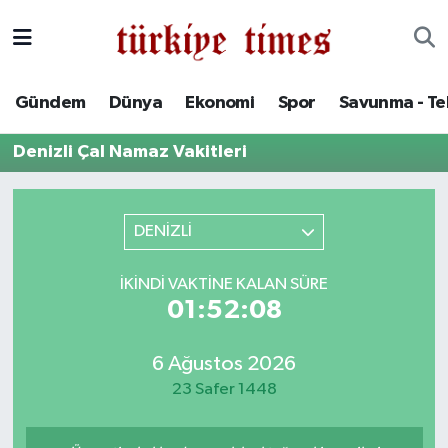
Gündem
Hava Durumu
Gündem
Dünya
Ekonomi
Spor
Savunma - Te
Dünya
Trafik Durumu
Denizli Çal Namaz Vakitleri
Ekonomi
Süper Lig Puan Durumu ve Fikstür
Spor
Tüm Manşetler
DENİZLİ
Savunma - Teknoloji
Son Dakika Haberleri
İKINDI VAKTINE KALAN SÜRE
01:52:08
Kültür - Sanat
Haber Arşivi
6 Ağustos 2026
Yaşam
23 Safer 1448