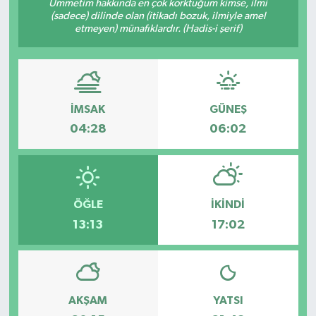
Ümmetim hakkında en çok korktuğum kimse, ilmi
(sadece) dilinde olan (itikadı bozuk, ilmiyle amel
etmeyen) münafıklardır. (Hadis-i şerif)
İMSAK
GÜNEŞ
04:28
06:02
ÖĞLE
İKINDI
13:13
17:02
AKŞAM
YATSI