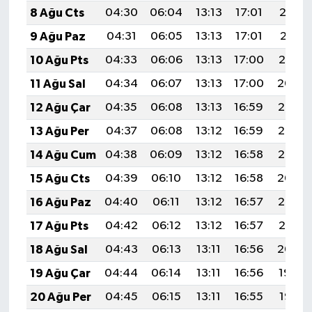
8 Ağu Cts
04:30
06:04
13:13
17:01
20:12
9 Ağu Paz
04:31
06:05
13:13
17:01
20:11
10 Ağu Pts
04:33
06:06
13:13
17:00
20:10
11 Ağu Sal
04:34
06:07
13:13
17:00
20:09
12 Ağu Çar
04:35
06:08
13:13
16:59
20:08
13 Ağu Per
04:37
06:08
13:12
16:59
20:06
14 Ağu Cum
04:38
06:09
13:12
16:58
20:05
15 Ağu Cts
04:39
06:10
13:12
16:58
20:04
16 Ağu Paz
04:40
06:11
13:12
16:57
20:03
17 Ağu Pts
04:42
06:12
13:12
16:57
20:01
18 Ağu Sal
04:43
06:13
13:11
16:56
20:00
19 Ağu Çar
04:44
06:14
13:11
16:56
19:59
20 Ağu Per
04:45
06:15
13:11
16:55
19:57