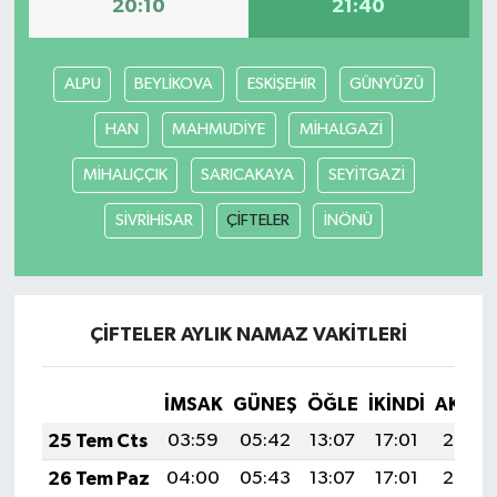
20:10
21:40
ALPU
BEYLİKOVA
ESKİŞEHİR
GÜNYÜZÜ
HAN
MAHMUDİYE
MİHALGAZİ
MİHALIÇÇIK
SARICAKAYA
SEYİTGAZİ
SİVRİHİSAR
ÇİFTELER
İNÖNÜ
ÇİFTELER AYLIK NAMAZ VAKITLERI
İMSAK
GÜNEŞ
ÖĞLE
İKINDI
AKŞA
25 Tem Cts
03:59
05:42
13:07
17:01
20:23
26 Tem Paz
04:00
05:43
13:07
17:01
20:22