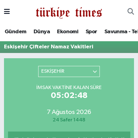
Gündem
Hava Durumu
Gündem
Dünya
Ekonomi
Spor
Savunma - Te
Dünya
Trafik Durumu
Eskişehir Çifteler Namaz Vakitleri
Ekonomi
Süper Lig Puan Durumu ve Fikstür
Spor
Tüm Manşetler
ESKİŞEHİR
Savunma - Teknoloji
Son Dakika Haberleri
İMSAK VAKTINE KALAN SÜRE
05:02:48
Kültür - Sanat
Haber Arşivi
7 Ağustos 2026
Yaşam
24 Safer 1448