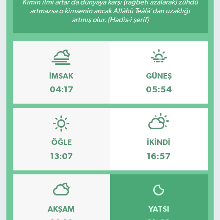
Kimin ilmi artar da dünyaya karşı (rağbeti azalarak) zühdü
artmazsa o kimsenin ancak Allâhü Teâlâ'dan uzaklığı
artmış olur. (Hadis-i şerif)
İMSAK
GÜNEŞ
04:17
05:54
ÖĞLE
İKINDI
13:07
16:57
AKŞAM
YATSI