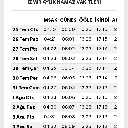
İZMİR AYLIK NAMAZ VAKITLERI
İMSAK
GÜNEŞ
ÖĞLE
İKINDI
AKŞA
25 Tem Cts
04:19
06:00
13:23
17:15
20:36
26 Tem Paz
04:21
06:01
13:23
17:15
20:35
27 Tem Pts
04:22
06:02
13:23
17:14
20:34
28 Tem Sal
04:23
06:03
13:23
17:14
20:33
29 Tem Çar
04:25
06:04
13:23
17:14
20:32
30 Tem Per
04:26
06:05
13:23
17:14
20:31
31 Tem Cum
04:27
06:05
13:23
17:13
20:30
1 Ağu Cts
04:28
06:06
13:23
17:13
20:29
2 Ağu Paz
04:30
06:07
13:23
17:13
20:28
3 Ağu Pts
04:31
06:08
13:23
17:13
20:27
4 Ağu Sal
04:32
06:09
13:23
17:12
20:26