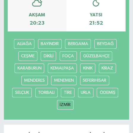
AKŞAM
YATSI
20:23
21:52
ALİAĞA
BAYINDIR
BERGAMA
BEYDAĞ
CEŞME
DİKİLİ
FOÇA
GÜZELBAHÇE
KARABURUN
KEMALPAŞA
KINIK
KİRAZ
MENDERES
MENEMEN
SEFERIHİSAR
SELÇUK
TORBALI
TİRE
URLA
ÖDEMİŞ
İZMİR