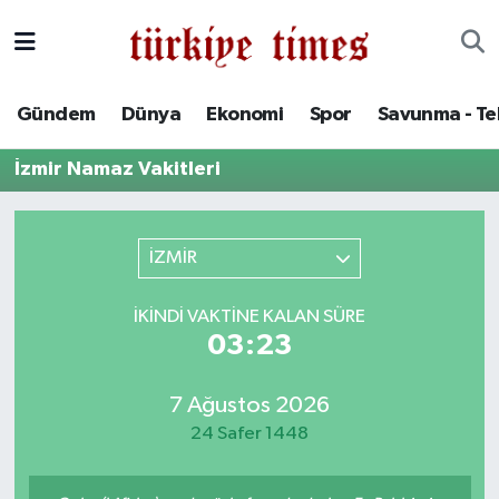
Gündem
Hava Durumu
Gündem
Dünya
Ekonomi
Spor
Savunma - Te
Dünya
Trafik Durumu
İzmir Namaz Vakitleri
Ekonomi
Süper Lig Puan Durumu ve Fikstür
Spor
Tüm Manşetler
İZMİR
Savunma - Teknoloji
Son Dakika Haberleri
İKINDI VAKTINE KALAN SÜRE
03:23
Kültür - Sanat
Haber Arşivi
7 Ağustos 2026
Yaşam
24 Safer 1448