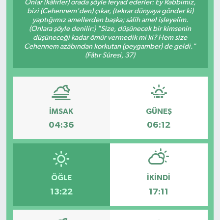
Onlar (kâfirler) orada şöyle feryad ederler: Ey Rabbimiz,
bizi (Cehennem'den) çıkar, (tekrar dünyaya gönder ki)
yaptığımız amellerden başka; sâlih amel işleyelim.
(Onlara şöyle denilir:) "Size, düşünecek bir kimsenin
düşüneceği kadar ömür vermedik mi ki? Hem size
Cehennem azâbından korkutan (peygamber) de geldi."
(Fâtır Sûresi, 37)
İMSAK
GÜNEŞ
04:36
06:12
ÖĞLE
İKINDI
13:22
17:11