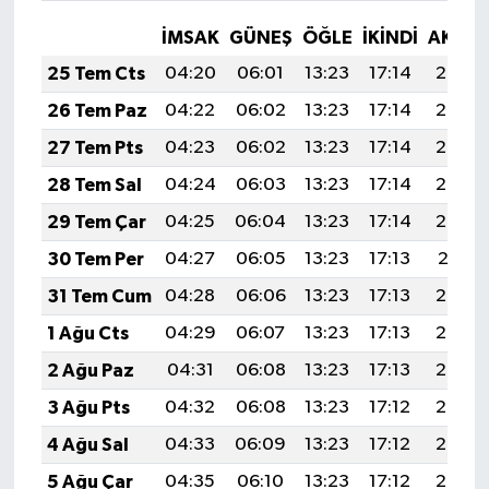
İMSAK
GÜNEŞ
ÖĞLE
İKINDI
AKŞA
25 Tem Cts
04:20
06:01
13:23
17:14
20:35
26 Tem Paz
04:22
06:02
13:23
17:14
20:34
27 Tem Pts
04:23
06:02
13:23
17:14
20:34
28 Tem Sal
04:24
06:03
13:23
17:14
20:33
29 Tem Çar
04:25
06:04
13:23
17:14
20:32
30 Tem Per
04:27
06:05
13:23
17:13
20:31
31 Tem Cum
04:28
06:06
13:23
17:13
20:30
1 Ağu Cts
04:29
06:07
13:23
17:13
20:29
2 Ağu Paz
04:31
06:08
13:23
17:13
20:28
3 Ağu Pts
04:32
06:08
13:23
17:12
20:27
4 Ağu Sal
04:33
06:09
13:23
17:12
20:26
5 Ağu Çar
04:35
06:10
13:23
17:12
20:25