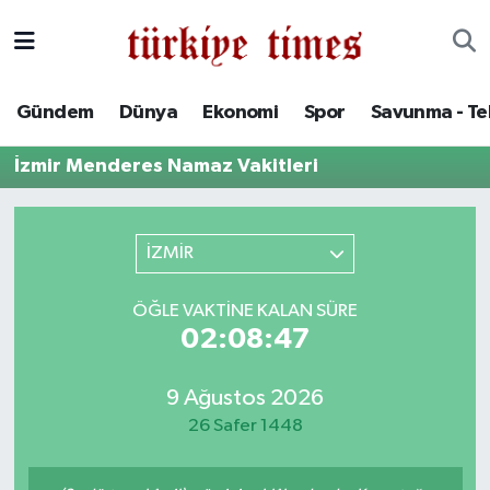
Gündem
Hava Durumu
Gündem
Dünya
Ekonomi
Spor
Savunma - Te
Dünya
Trafik Durumu
İzmir Menderes Namaz Vakitleri
Ekonomi
Süper Lig Puan Durumu ve Fikstür
Spor
Tüm Manşetler
İZMİR
Savunma - Teknoloji
Son Dakika Haberleri
ÖĞLE VAKTINE KALAN SÜRE
02:08:47
Kültür - Sanat
Haber Arşivi
9 Ağustos 2026
Yaşam
26 Safer 1448