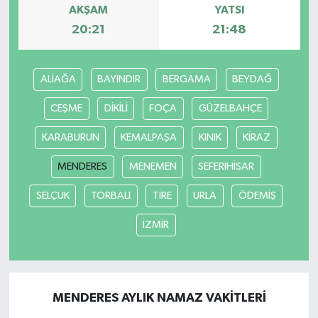
AKŞAM
YATSI
20:21
21:48
ALİAĞA
BAYINDIR
BERGAMA
BEYDAĞ
CEŞME
DİKİLİ
FOÇA
GÜZELBAHÇE
KARABURUN
KEMALPAŞA
KINIK
KİRAZ
MENDERES
MENEMEN
SEFERIHİSAR
SELÇUK
TORBALI
TİRE
URLA
ÖDEMİŞ
İZMİR
MENDERES AYLIK NAMAZ VAKITLERI