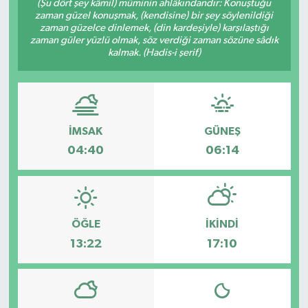
(Şu dört şey kâmil) müminin ahlâkındandır: Konuştuğu
zaman güzel konuşmak, (kendisine) bir şey söylenildiği
zaman güzelce dinlemek, (din kardeşiyle) karşılaştığı
zaman güler yüzlü olmak, söz verdiği zaman sözüne sâdık
kalmak. (Hadis-i şerif)
İMSAK
GÜNEŞ
04:40
06:14
ÖĞLE
İKINDI
13:22
17:10