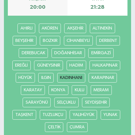
20:00
21:28
AHIRLI
AKÖREN
AKŞEHİR
ALTINEKİN
BEYŞEHİR
BOZKIR
CİHANBEYLİ
DERBENT
DEREBUCAK
DOĞANHİSAR
EMİRGAZİ
EREĞLİ
GÜNEYSINIR
HADİM
HALKAPINAR
HÜYÜK
ILGIN
KADINHANI
KARAPINAR
KARATAY
KONYA
KULU
MERAM
SARAYÖNÜ
SELÇUKLU
SEYDİŞEHİR
TAŞKENT
TUZLUKÇU
YALIHÜYÜK
YUNAK
ÇELTİK
ÇUMRA