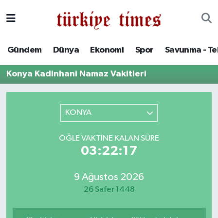
Gündem
Hava Durumu
Gündem
Dünya
Ekonomi
Spor
Savunma - Te
Dünya
Trafik Durumu
Konya Kadinhani Namaz Vakitleri
Ekonomi
Süper Lig Puan Durumu ve Fikstür
Spor
Tüm Manşetler
KONYA
Savunma - Teknoloji
Son Dakika Haberleri
ÖĞLE VAKTINE KALAN SÜRE
03:22:17
Kültür - Sanat
Haber Arşivi
9 Ağustos 2026
Yaşam
26 Safer 1448