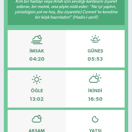
Kim bir hastayı veya Allah için sevdiği kardeşini ziyaret
ederse, bir melek, ona şöyle nidâ eder: "Ne iyi yaptın,
yürüdüğün yol ne hoş, (bu ziyaretle) Cennet'te kendine
bir köşk hazırladın!" (Hadis-i şerif)
İMSAK
GÜNEŞ
04:20
05:53
ÖĞLE
İKINDI
13:02
16:50
AKŞAM
YATSI