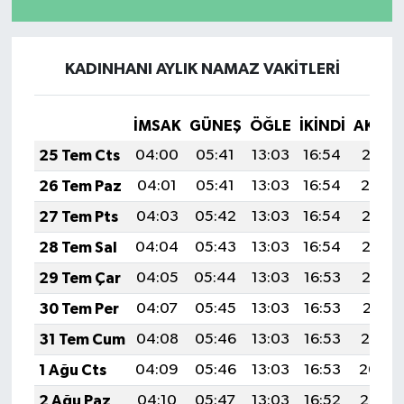
KADINHANI AYLIK NAMAZ VAKITLERI
İMSAK
GÜNEŞ
ÖĞLE
İKINDI
AKŞA
25 Tem Cts
04:00
05:41
13:03
16:54
20:15
26 Tem Paz
04:01
05:41
13:03
16:54
20:14
27 Tem Pts
04:03
05:42
13:03
16:54
20:13
28 Tem Sal
04:04
05:43
13:03
16:54
20:12
29 Tem Çar
04:05
05:44
13:03
16:53
20:12
30 Tem Per
04:07
05:45
13:03
16:53
20:11
31 Tem Cum
04:08
05:46
13:03
16:53
20:10
1 Ağu Cts
04:09
05:46
13:03
16:53
20:09
2 Ağu Paz
04:10
05:47
13:03
16:52
20:08