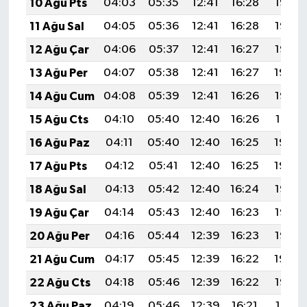
10 Ağu Pts
04:03
05:35
12:41
16:28
19:37
11 Ağu Sal
04:05
05:36
12:41
16:28
19:36
12 Ağu Çar
04:06
05:37
12:41
16:27
19:35
13 Ağu Per
04:07
05:38
12:41
16:27
19:34
14 Ağu Cum
04:08
05:39
12:41
16:26
19:33
15 Ağu Cts
04:10
05:40
12:40
16:26
19:31
16 Ağu Paz
04:11
05:40
12:40
16:25
19:30
17 Ağu Pts
04:12
05:41
12:40
16:25
19:29
18 Ağu Sal
04:13
05:42
12:40
16:24
19:28
19 Ağu Çar
04:14
05:43
12:40
16:23
19:26
20 Ağu Per
04:16
05:44
12:39
16:23
19:25
21 Ağu Cum
04:17
05:45
12:39
16:22
19:24
22 Ağu Cts
04:18
05:46
12:39
16:22
19:22
23 Ağu Paz
04:19
05:46
12:39
16:21
19:21