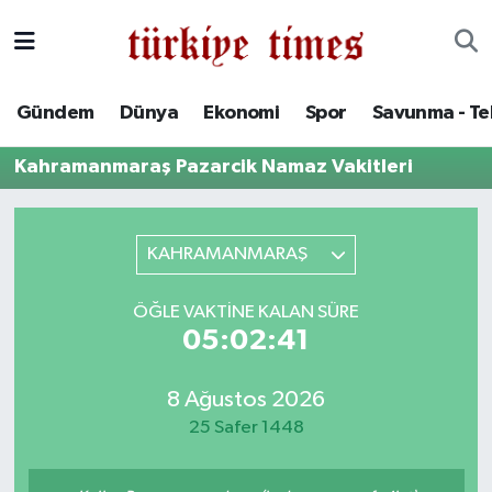
Gündem
Hava Durumu
Gündem
Dünya
Ekonomi
Spor
Savunma - Te
Dünya
Trafik Durumu
Kahramanmaraş Pazarcik Namaz Vakitleri
Ekonomi
Süper Lig Puan Durumu ve Fikstür
Spor
Tüm Manşetler
KAHRAMANMARAŞ
Savunma - Teknoloji
Son Dakika Haberleri
ÖĞLE VAKTINE KALAN SÜRE
05:02:41
Kültür - Sanat
Haber Arşivi
8 Ağustos 2026
Yaşam
25 Safer 1448