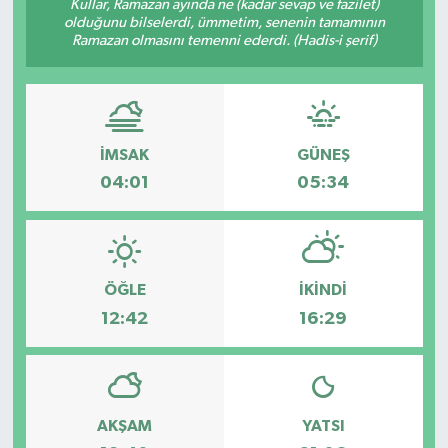
Kullar, Ramazan ayında ne (kadar sevap ve fazilet)
olduğunu bilselerdi, ümmetim, senenin tamamının
Ramazan olmasını temenni ederdi. (Hadis-i şerif)
İMSAK
GÜNEŞ
04:01
05:34
ÖĞLE
İKINDI
12:42
16:29
AKŞAM
YATSI