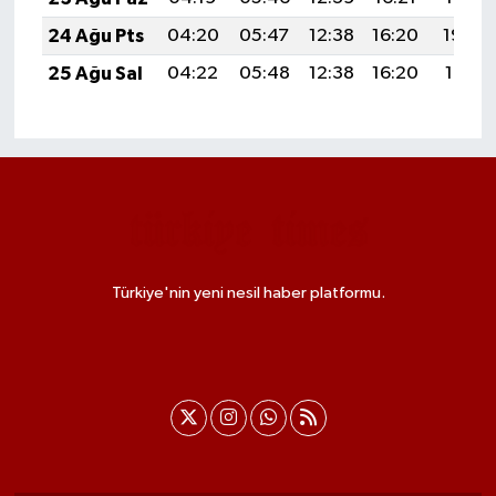
24 Ağu Pts
04:20
05:47
12:38
16:20
19:20
25 Ağu Sal
04:22
05:48
12:38
16:20
19:18
Türkiye'nin yeni nesil haber platformu.