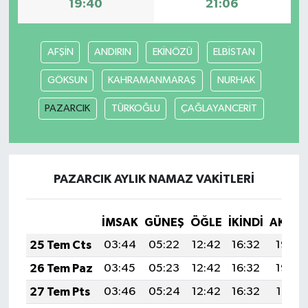
19:40
21:06
AFŞİN
ANDIRIN
EKİNÖZÜ
ELBİSTAN
GÖKSUN
KAHRAMANMARAŞ
NURHAK
PAZARCIK
TÜRKOĞLU
ÇAĞLAYANCERİT
PAZARCIK AYLIK NAMAZ VAKITLERI
İMSAK
GÜNEŞ
ÖĞLE
İKINDI
AKŞA
25 Tem Cts
03:44
05:22
12:42
16:32
19:53
26 Tem Paz
03:45
05:23
12:42
16:32
19:52
27 Tem Pts
03:46
05:24
12:42
16:32
19:51