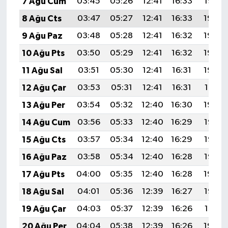
7 Ağu Cum
03:45
05:26
12:41
16:33
19:47
8 Ağu Cts
03:47
05:27
12:41
16:33
19:46
9 Ağu Paz
03:48
05:28
12:41
16:32
19:45
10 Ağu Pts
03:50
05:29
12:41
16:32
19:43
11 Ağu Sal
03:51
05:30
12:41
16:31
19:42
12 Ağu Çar
03:53
05:31
12:41
16:31
19:41
13 Ağu Per
03:54
05:32
12:40
16:30
19:39
14 Ağu Cum
03:56
05:33
12:40
16:29
19:38
15 Ağu Cts
03:57
05:34
12:40
16:29
19:37
16 Ağu Paz
03:58
05:34
12:40
16:28
19:35
17 Ağu Pts
04:00
05:35
12:40
16:28
19:34
18 Ağu Sal
04:01
05:36
12:39
16:27
19:32
19 Ağu Çar
04:03
05:37
12:39
16:26
19:31
20 Ağu Per
04:04
05:38
12:39
16:26
19:30