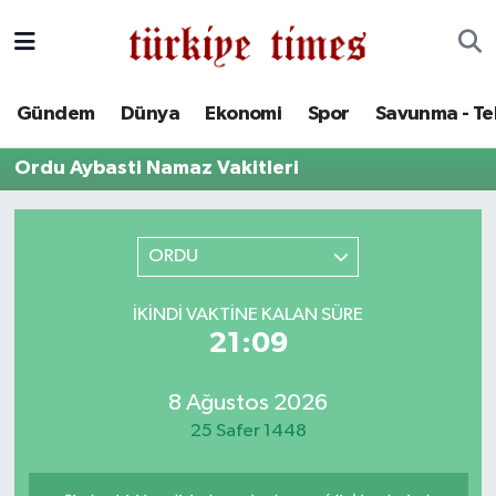
Gündem
Hava Durumu
Gündem
Dünya
Ekonomi
Spor
Savunma - Te
Dünya
Trafik Durumu
Ordu Aybasti Namaz Vakitleri
Ekonomi
Süper Lig Puan Durumu ve Fikstür
Spor
Tüm Manşetler
ORDU
Savunma - Teknoloji
Son Dakika Haberleri
İKINDI VAKTINE KALAN SÜRE
21:09
Kültür - Sanat
Haber Arşivi
8 Ağustos 2026
Yaşam
25 Safer 1448