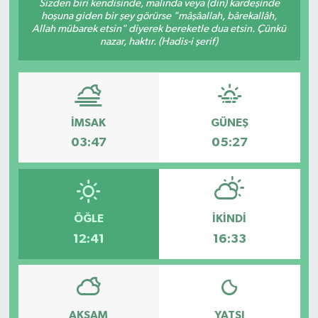
Sizden biri kendisinde, malında veya (din) kardeşinde
hoşuna giden bir şey görürse "mâşâallah, bârekallâh,
Allah mübarek etsin" diyerek bereketle dua etsin. Çünkü
nazar, haktır. (Hadis-i şerif)
İMSAK
GÜNEŞ
03:47
05:27
ÖĞLE
İKINDI
12:41
16:33
AKŞAM
YATSI