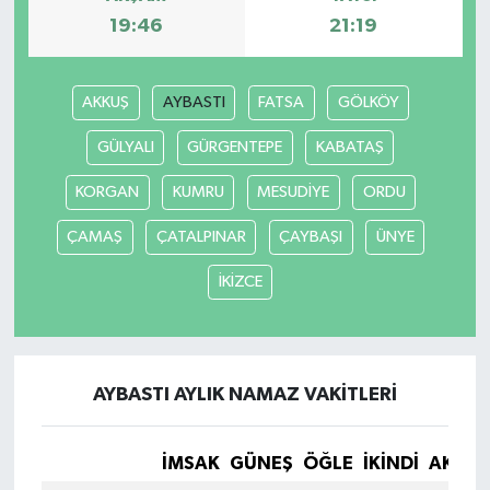
19:46
21:19
AKKUŞ
AYBASTI
FATSA
GÖLKÖY
GÜLYALI
GÜRGENTEPE
KABATAŞ
KORGAN
KUMRU
MESUDİYE
ORDU
ÇAMAŞ
ÇATALPINAR
ÇAYBAŞI
ÜNYE
İKİZCE
AYBASTI AYLIK NAMAZ VAKITLERI
İMSAK
GÜNEŞ
ÖĞLE
İKINDI
AKŞA