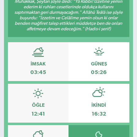
Muhakkak, Şeytan şöyle dedi: "Yâ Rabbi! İzzetine yemin
ederim ki ruhları cesetlerinde oldukça kullarını
saptırmaktan geri durmayacağım." Allâhü Teâlâ ise şöyle
buyurdu: "İzzetim ve Celâlime yemin olsun ki onlar
benden mağfiret talep ettikleri müddetçe ben de onları
affetmeye devam edeceğim." (Hadis-i şerif)
İMSAK
GÜNEŞ
03:45
05:26
ÖĞLE
İKINDI
12:41
16:32