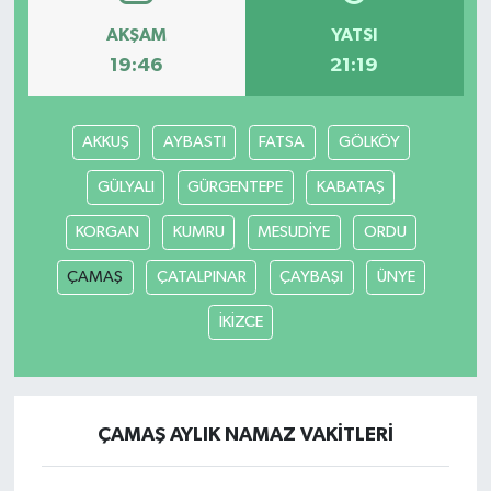
AKŞAM
YATSI
19:46
21:19
AKKUŞ
AYBASTI
FATSA
GÖLKÖY
GÜLYALI
GÜRGENTEPE
KABATAŞ
KORGAN
KUMRU
MESUDİYE
ORDU
ÇAMAŞ
ÇATALPINAR
ÇAYBAŞI
ÜNYE
İKİZCE
ÇAMAŞ AYLIK NAMAZ VAKITLERI