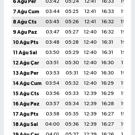
6 Ağu Per
03:42
05:24
12:41
16:33
19:48
7 Ağu Cum
03:44
05:25
12:41
16:33
19:47
8 Ağu Cts
03:45
05:26
12:41
16:32
19:46
9 Ağu Paz
03:47
05:27
12:40
16:32
19:44
10 Ağu Pts
03:48
05:28
12:40
16:31
19:43
11 Ağu Sal
03:50
05:29
12:40
16:31
19:42
12 Ağu Çar
03:51
05:30
12:40
16:30
19:41
13 Ağu Per
03:53
05:31
12:40
16:30
19:39
14 Ağu Cum
03:54
05:32
12:40
16:29
19:38
15 Ağu Cts
03:56
05:33
12:39
16:29
19:36
16 Ağu Paz
03:57
05:34
12:39
16:28
19:35
17 Ağu Pts
03:58
05:35
12:39
16:27
19:34
18 Ağu Sal
04:00
05:36
12:39
16:27
19:32
19 Ağu Çar
04:01
05:37
12:39
16:26
19:31