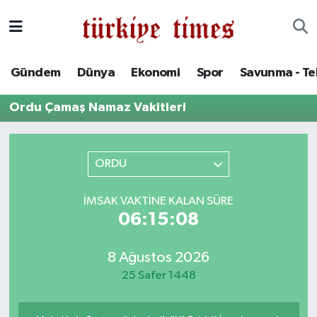
Gündem
Hava Durumu
Gündem
Dünya
Ekonomi
Spor
Savunma - Te
Dünya
Trafik Durumu
Ordu Çamaş Namaz Vakitleri
Ekonomi
Süper Lig Puan Durumu ve Fikstür
Spor
Tüm Manşetler
ORDU
Savunma - Teknoloji
Son Dakika Haberleri
İMSAK VAKTINE KALAN SÜRE
06:15:08
Kültür - Sanat
Haber Arşivi
8 Ağustos 2026
Yaşam
25 Safer 1448